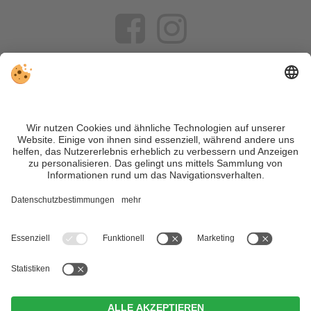
VIVOSüdtirol ist das Reiseportal für alle, die Südtirol nicht nur
besuchen, sondern wirklich erleben wollen – inklusive Tipps,
tollen Unterkünften und Angeboten.
Trotz genauer Arbeit und ständigem Aktualisieren der Inhalte,
können Fehler auftreten. Wir übernehmen keine Gewähr für
die Richtigkeit und Vollständigkeit aller Informationen.
Informieren Sie sich sicherheitshalber nochmals beim
Veranstalter vor Ort über die aktuellen Bedingungen.
Sitemap
|
Impressum
&
Datenschutz
|
Individuelle Cookie-
Einstellungen
| MwSt.-Nr. IT02365710215