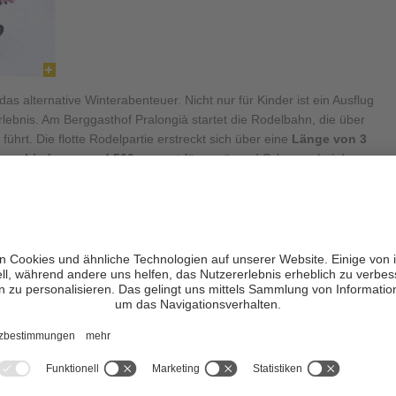
das alternative Winterabenteuer. Nicht nur für Kinder ist ein Ausflug
lebnis. Am Berggasthof Pralongià startet die Rodelbahn, die über
führt. Die flotte Rodelpartie erstreckt sich über eine
Länge von 3
rschied von rund 500 m
sorgt für genügend Schwung bei der
rola
führt vom
Pralongià/Störes Plateau
durch unberührte
der Fahrt lohnt es sich, mal anzuhalten und
die großartige
hinschaut und auch nicht zu laut war, kann mit etwas Glück,
der ein Reh erblicken.
inenbahn Piz Sorega
erreichen. An der Bergstation
und 15 Min. entfernt. Es lohnt sich aber auch die Strecke zu Fuß
führt eine gemütliche Wanderung in rund 1,5 Stunden zum