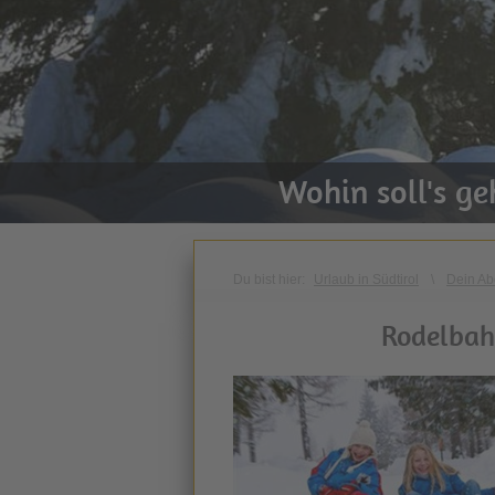
Wohin soll's g
Du bist hier:
Urlaub in Südtirol
\
Dein Ab
Rodelbah