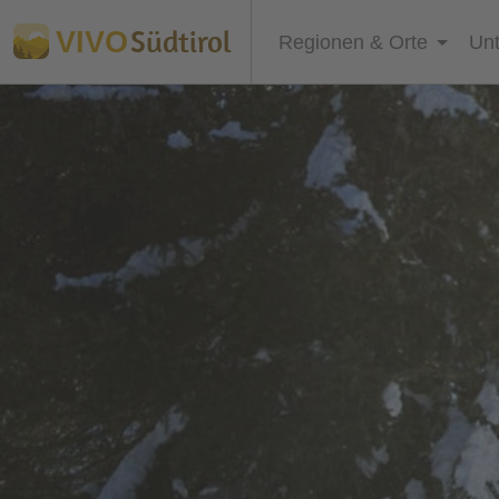
Südtirol
VIVO
Regionen & Orte
Unt