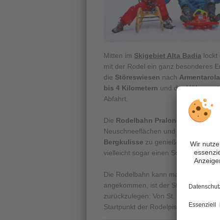
Mitten im
Skigebiet Alta Badia
lockt 
mit der Rodel ein ganz besonderes Er
die
Störeswiesen
nach
Armentarola
bis 4 Kilometern
und der
Höhenunte
Abfahrt.
Die
Rodelbahn Pralongia - Armenta
Neuschneeflächen und auch während 
Bergkulisse
zu genießen. Wer genau 
vielleicht sogar einen Schneehasen o
Die Rodelbahn kann man mit der
Kab
angekommen, ist der Start nur mehr r
zurückzulegen: Von St. Kassian aus 
Startpunkt der Rodelpiste.