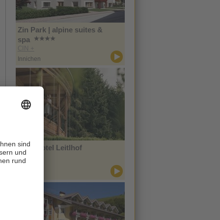
Zin Park | alpine suites &
spa
CIN +
Innichen
Naturhotel Leitlhof
CIN +
Innichen