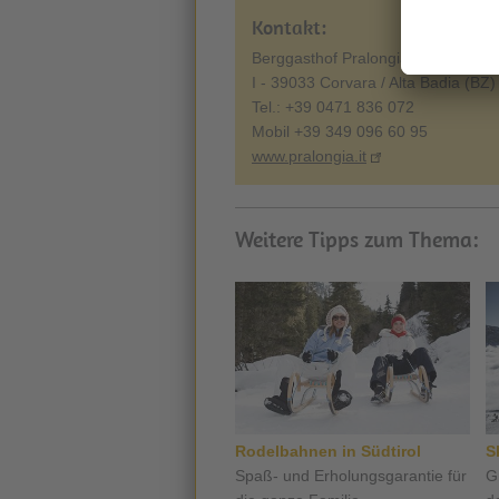
Kontakt:
Berggasthof Pralongià
I - 39033 Corvara / Alta Badia (BZ)
Tel.: +39 0471 836 072
Mobil +39 349 096 60 95
www.pralongia.it
Weitere Tipps zum Thema:
Rodelbahnen in Südtirol
S
Spaß- und Erholungsgarantie für
G