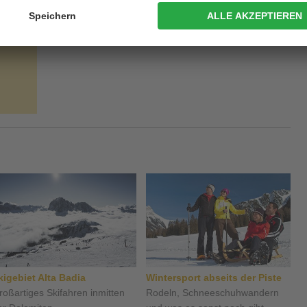
kigebiet Alta Badia
Wintersport abseits der Piste
roßartiges Skifahren inmitten
Rodeln, Schneeschuhwandern