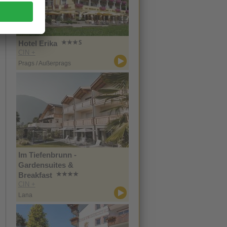
Hotel Erika
CIN +
Prags / Außerprags
Im Tiefenbrunn -
Gardensuites &
Breakfast
CIN +
Lana