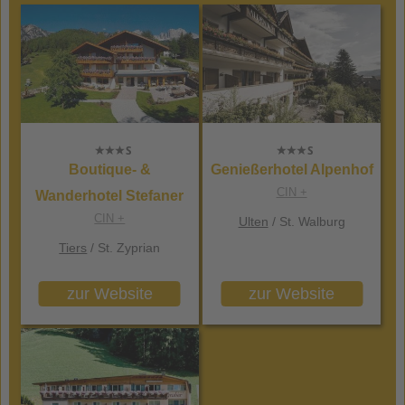
Boutique- &
Genießerhotel Alpenhof
CIN +
Wanderhotel Stefaner
CIN +
Ulten
/ St. Walburg
Tiers
/ St. Zyprian
zur Website
zur Website