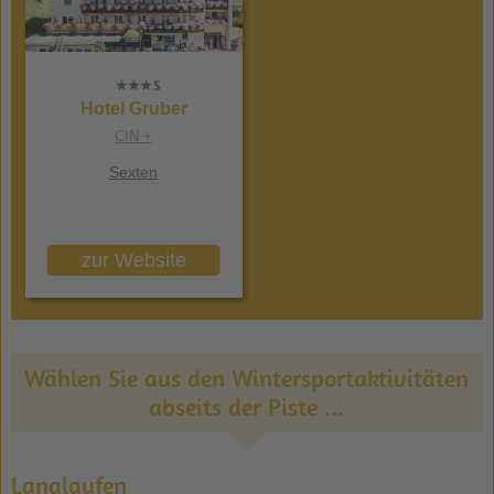
Hotel Gruber
CIN +
Sexten
zur Website
Wählen Sie aus den Wintersportaktivitäten
abseits der Piste ...
Langlaufen