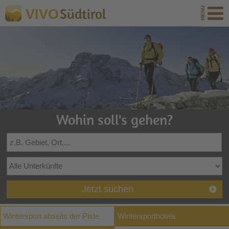
Südtirol
VIVO
Wohin soll's gehen?
Jetzt suchen
Wintersport abseits der Piste
Wintersporthotels