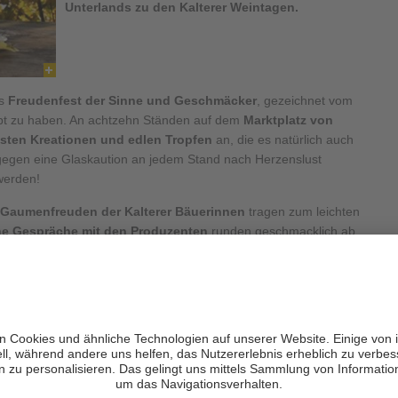
Unterlands zu den
Kalterer Weintagen
.
es
Freudenfest der Sinne und Geschmäcker
, gezeichnet vom
lebt zu haben. An achtzehn Ständen auf dem
Marktplatz von
ten Kreationen und edlen Tropfen
an, die es natürlich auch
 gegen eine Glaskaution an jedem Stand nach Herzenslust
erden!
 Gaumenfreuden
der Kalterer Bäuerinnen
tragen zum leichten
he Gespräche mit den Produzenten
runden geschmacklich ab
Platz in eine romantische Stimmung, dass man gar nicht mehr
n Hotels für Deinen Weinurlaub
Zu allen Weinhotels