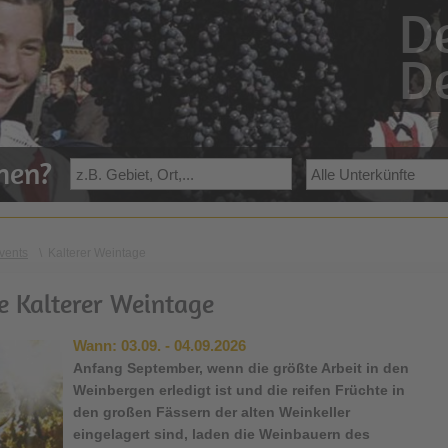
De
De
ehen?
vents
\
Kalterer Weintage
e Kalterer Weintage
Wann:
03.09. - 04.09.2026
Anfang September, wenn die größte Arbeit in den
Weinbergen erledigt ist und die reifen Früchte in
den großen Fässern der alten Weinkeller
eingelagert sind, laden die Weinbauern des