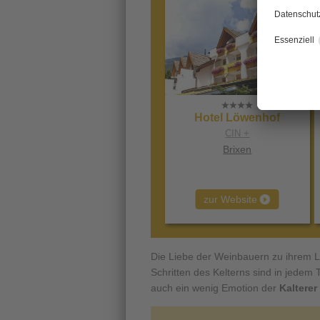
Hotel Löwenhof
CIN +
Brixen
zur Website
Die Liebe der Weinbauern zu ihrem L
Schritten des Kelterns sind in jedem
auch ein wenig Emotion der
Kalterer