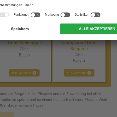
Hotel Steinegger
Landgasthof Hotel
Seeperle
CIN +
Eppan
CIN +
Kaltern
zur Website
zur Website
and, die Sorge um die Pflanzen und die Zuwendung bei allen
 Tropfen zu spüren und so nimmt man sich mit einer Flasche Wein
 Weintage
mit nach Hause!