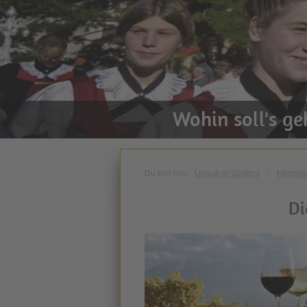
Wohin soll's g
Du bist hier:
Urlaub in Südtirol
\
Herbste
Di