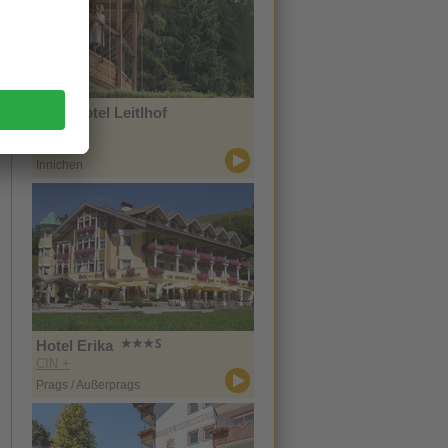
Naturhotel Leitlhof
CIN +
Innichen
Hotel Erika
CIN +
Prags / Außerprags