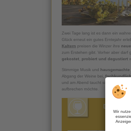
Zwei Tage lang ist es dann ein wahr
Glück erneut ein gutes Erntejahr er
Kaltern
preisen die Winzer ihre
neues
zum Erstehen gibt. Vorher aber darf
gekostet
,
probiert und degustiert
w
Stimmige Musik und
hausgemachte
Abgang der Weine bei,
fachkundlic
und am Abend taucht sich der ganze 
aufbrechen möchte.
Die beste