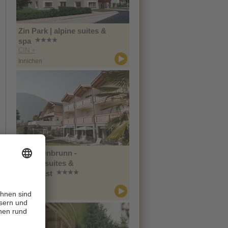
Zin Park | alpine suites &
spa
CIN +
Innichen
Im Tiefenbrunn -
Gardensuites &
Breakfast
CIN +
Lana