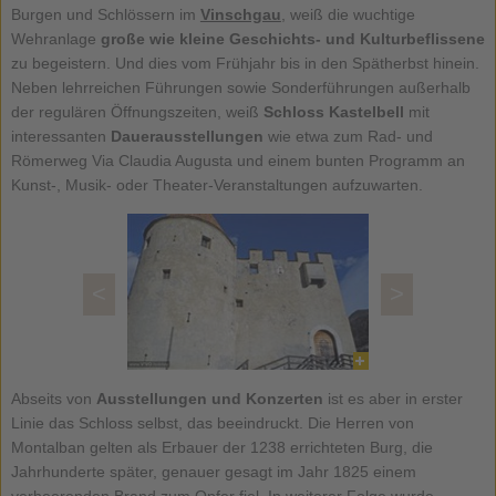
Burgen und Schlössern im
Vinschgau
, weiß die wuchtige
Wehranlage
große wie kleine Geschichts- und Kulturbeflissene
zu begeistern. Und dies vom Frühjahr bis in den Spätherbst hinein.
Neben lehrreichen Führungen sowie Sonderführungen außerhalb
der regulären Öffnungszeiten, weiß
Schloss Kastelbell
mit
interessanten
Dauerausstellungen
wie etwa zum Rad- und
Römerweg Via Claudia Augusta und einem bunten Programm an
Kunst-, Musik- oder Theater-Veranstaltungen aufzuwarten.
<
>
Abseits von
Ausstellungen und Konzerten
ist es aber in erster
Linie das Schloss selbst, das beeindruckt. Die Herren von
Montalban gelten als Erbauer der 1238 errichteten Burg, die
Jahrhunderte später, genauer gesagt im Jahr 1825 einem
verheerenden Brand zum Opfer fiel. In weiterer Folge wurde