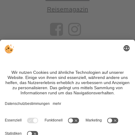
Reisemagazin
VIVOSüdtirol ist das Reiseportal für alle, die Südtirol nicht nur
besuchen, sondern wirklich erleben wollen – inklusive Tipps,
tollen Unterkünften und Angeboten.
Trotz genauer Arbeit und ständigem Aktualisieren der Inhalte,
können Fehler auftreten. Wir übernehmen keine Gewähr für
die Richtigkeit und Vollständigkeit aller Informationen.
Informieren Sie sich sicherheitshalber nochmals beim
Veranstalter vor Ort über die aktuellen Bedingungen.