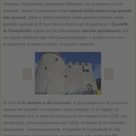
Venosta, l'imponente complesso difensivo, da primavera a fine
autunno, desta l'entusiasmo degli
amanti della cultura sia grandi
che piccoli
. Oltre a offrire istruttive visite guidate nonché visite
guidate speciali al di fuori dei normali orari di apertura, il
Castello
di Castelbello
ospita anche interessanti
mostre permanenti
, tra
cui quella dedicata alla Via Claudia Augusta, e propone un ricco
programma di eventi artistici, musicali e teatrali.
<
>
Al di là delle
mostre e dei concerti
, è principalmente la struttura
stessa del castello a incantare i suoi visitatori. È ai Signori di
Montalbano che si deve la costruzione del maniero nel 1238 che,
secoli dopo, più precisamente nel 1825, fu teatro di un incendio
devastante. Successivamente, il Castello di Castelbello in Val
Venosta venne integralmente ricostruito e, alla
metà del XX