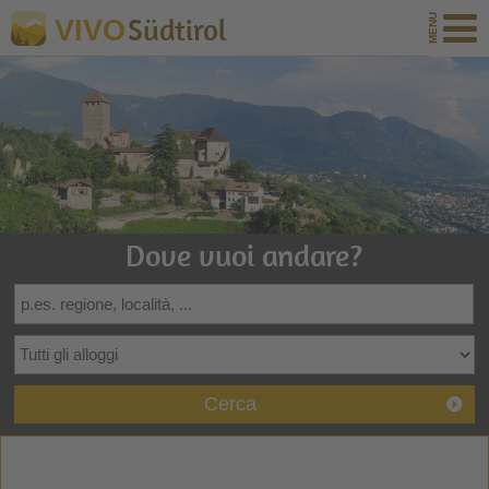
Südtirol
VIVO
Dove vuoi andare?
Cerca