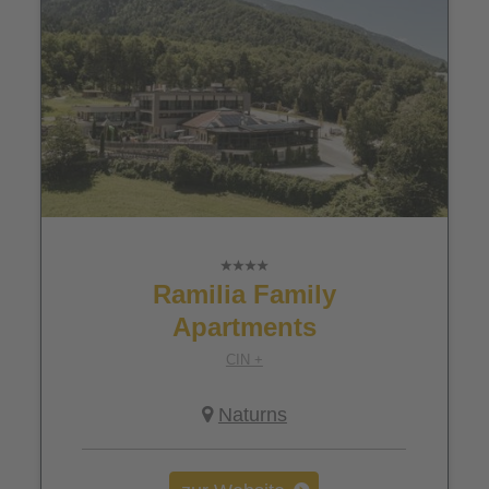
Ramilia Family
Apartments
CIN +
Naturns