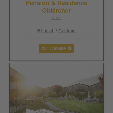
Pension & Residence
Obkircher
CIN +
Latsch
/
Goldrain
zur Website