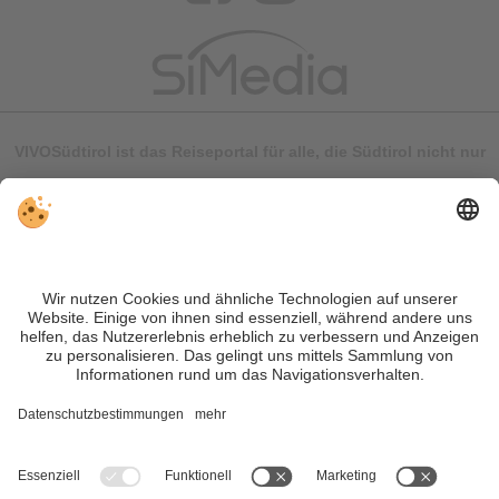
VIVOSüdtirol ist das Reiseportal für alle, die Südtirol nicht nur
besuchen, sondern wirklich erleben wollen – inklusive Tipps,
tollen Unterkünften und Angeboten.
Trotz genauer Arbeit und ständigem Aktualisieren der Inhalte,
können Fehler auftreten. Wir übernehmen keine Gewähr für
die Richtigkeit und Vollständigkeit aller Informationen.
Informieren Sie sich sicherheitshalber nochmals beim
Veranstalter vor Ort über die aktuellen Bedingungen.
Sitemap
|
Impressum
&
Datenschutz
|
Individuelle Cookie-