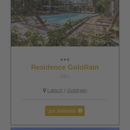
Residence GoldRain
CIN +
Latsch
/
Goldrain
zur Website