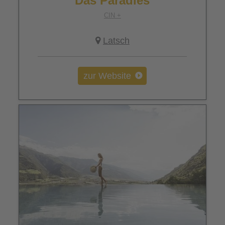
Das Paradies
CIN +
Latsch
zur Website