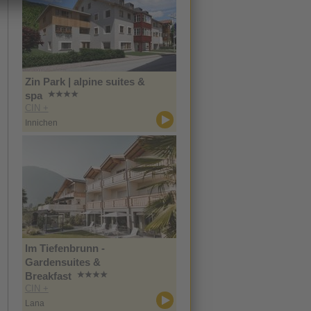
Zin Park | alpine suites &
spa
CIN +
Innichen
Im Tiefenbrunn -
Gardensuites &
Breakfast
CIN +
Lana