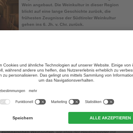
Wein angebaut. Die Weinkultur in dieser Region
blickt auf eine lange Geschichte zurück, die
frühesten Zeugnisse der Südtiroler Weinkultur
gehen ins 6. Jh. v. Chr. zurück.
rabungen
von auf mehreren parallel verlaufenden Mauern in
fkellen und Bronzegefäße gefunden, welche darauf hinweisen,
tiroler Weinkultur
zurückblickt, gab es dort nicht nur glorreiche
rieg gab es sogar einige ernst zu nehmende Krisen. Ab den 80er
ler Weinbauern, ihr Augenmerk auf den Anbau von
 beträchtlichen Erfolg einbrachte.
ls auch Weißwein
hergestellt. Der typische Südtiroler Rotwein ist
eicht und fruchtig-frisch passt er besonders gut zu Südtiroler
 vergessen ist der kraftvolle Rotwein aus der wohl ältesten
grein mit seinem Duft nach Veilchen und Brombeeren. Ebenso
 europäischen Weinsorten
, wie etwa der Blauburgunder mit