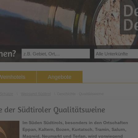
De
De
ehen?
Weinhotels
Angebote
Schätze
\
Weinland Südtirol
\
Geschichte - Qualitätsweine
e der Südtiroler Qualitätsweine
Im
Süden Südtirols
, besonders in den Ortschaften
Eppan, Kaltern, Bozen, Kurtatsch, Tramin, Salurn,
Magreid, Neumarkt und Terlan, wird vorwiegend