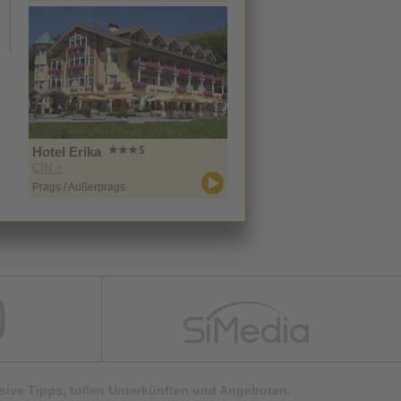
Hotel Erika
CIN +
Prags / Außerprags
lusive Tipps, tollen Unterkünften und Angeboten.