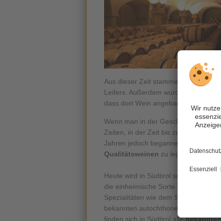
Aus dieser Zeit stammen auch
Ausg
Leifers. Außerdem wurden dort Schöp
dass dort Wein angebaut wurde.
Wenn man in der Geschichte der
Süd
Zeiten, in der Zeit bis zum 2. Weltk
Jahren jedoch begannen die Südtiro
Qualitätsweinen
zu legen, was ihnen
Heute wird in Südtirol sowohl
Rot- a
die einheimische Sorte
Vernatsch
: l
Spezialitäten wie dem Speck. Nicht zu
bekannten autochthonen Rebsorte La
finden sich in Südtirol alle
bekannten