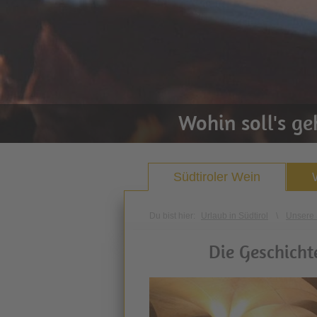
Wohin soll's g
Südtiroler Wein
Du bist hier:
Urlaub in Südtirol
\
Unsere 
Die Geschicht