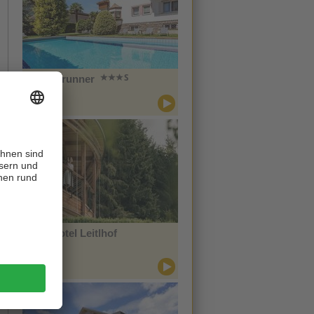
Hotel Brunner
CIN +
Meran
Naturhotel Leitlhof
CIN +
Innichen