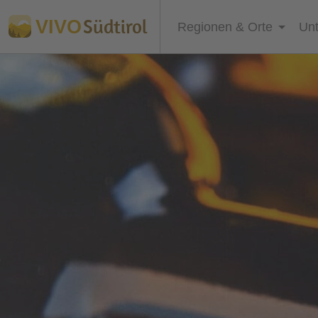
Südtirol
VIVO
Regionen & Orte
Unt