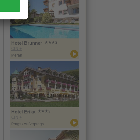
Hotel Brunner
CIN +
Meran
Hotel Erika
CIN +
Prags / Außerprags