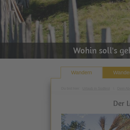
Wohin soll's g
Wandern
Wander
Du bist hier:
Urlaub in Südtirol
\
Dein Ab
Der 