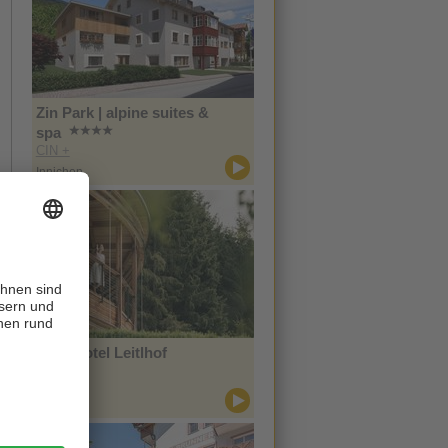
Zin Park | alpine suites &
spa
CIN +
Innichen
Naturhotel Leitlhof
CIN +
Innichen