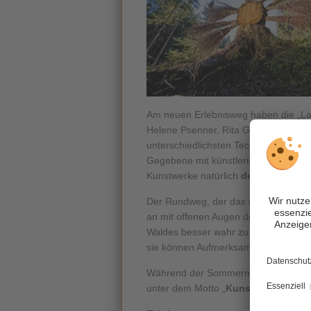
Am neuen Erlebnisweg haben die „Land
Helene Psenner, Rita Gutwenger, Ulr
unterschiedlichsten Techniken und Mi
Gegebene mit künstlerischen Eingrif
Kunstwerke natürlich
der Witterung
u
Der Rundweg, der das ganze Jahr üb
an mit offenen Augen durch den Wald
Waldes besser wahr zu nehmen. Dabei
sie können Aufmerksamkeit erwecken, 
Während der Sommermonate werde
unter dem Motto „
Kunst in und mit 