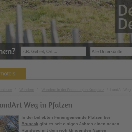
De
De
ehen?
hotels
enteuer
\
Wandern
\
Wandern in der Ferienregion Kronplatz
\
LandArt Weg 
LandArt Weg in Pfalzen
In der beliebten
Feriengemeinde Pfalzen
bei
Bruneck
gibt es seit einigen Jahren einen neuen
Rundweg mit dem wohlklingenden Namen