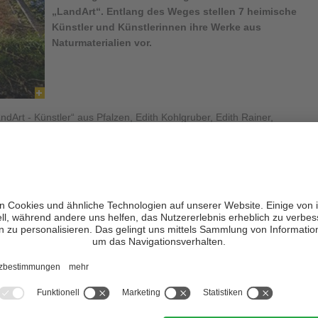
„
LandArt
“. Entlang des Weges stellen 7 heimische
Künstler und Künstlerinnen ihre Werke aus
Naturmaterialien vor.
Art - Künstler“ aus Pfalzen, Edith Kohlgruber, Edith Rainer,
ike Großgasteiger, Pepi Peskollderungg und Johann Passler, mit
tteln
Akzente in die Landschaft gesetzt
und das natürlich
fen zu einem neuen Ganzen verbunden. Dabei sind die einzelnen
nd somit auch
ständigen Veränderungen ausgesetzt
.
er besichtigt und begangen werden kann, regt den Besucher dazu
 zu spazieren und die einzelnen Werke sowie die Schönheiten des
 können die Kunstwerke sowohl überraschen als auch irritieren,
als auch für die Ruhe und Schönheit des Waldes sensibilisieren.
n auch
wöchentliche Führungen
entlang des LandArt Weges, der
der Natur
“ steht angeboten.