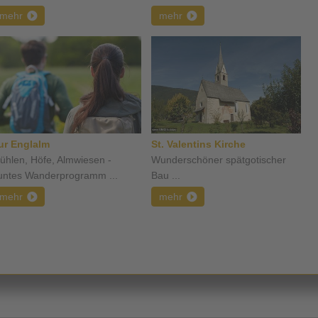
mehr
mehr
ur Englalm
St. Valentins Kirche
ühlen, Höfe, Almwiesen -
Wunderschöner spätgotischer
untes Wanderprogramm ...
Bau ...
mehr
mehr