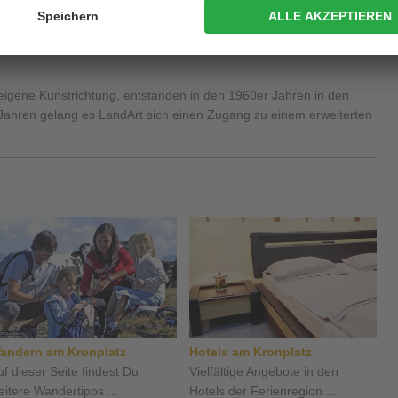
e eigene Kunstrichtung, entstanden in den 1960er Jahren in den
Jahren gelang es LandArt sich einen Zugang zu einem erweiterten
andern am Kronplatz
Hotels am Kronplatz
uf dieser Seite findest Du
Vielfältige Angebote in den
eitere Wandertipps ...
Hotels der Ferienregion ...