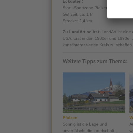
Eckdaten:
Start: Sportzone Pfalzen
Gehzeit: ca. 1 h
Strecke: 2,4 km
Zu LandArt selbst
: LandArt ist ein
USA. Erst in den 1980er und 1990er 
kunstinteressierten Kreis zu schaffen.
Weitere Tipps zum Thema:
Pfalzen
W
Sonnig ist die Lage und
A
unverfälscht die Landschaft ...
w