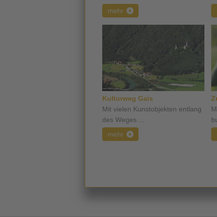
mehr
Kulturweg Gais
Z
Mit vielen Kunstobjekten entlang
M
des Weges ...
b
mehr