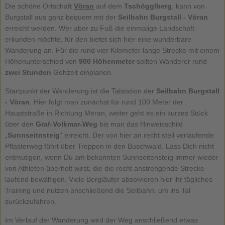
Die schöne Ortschaft
Vöran
auf dem
Tschögglberg
, kann von
Burgstall aus ganz bequem mit der
Seilbahn Burgstall - Vöran
erreicht werden. Wer aber zu Fuß die einmalige Landschaft
erkunden möchte, für den bietet sich hier eine wunderbare
Wanderung an. Für die rund vier Kilometer lange Strecke mit einem
Höhenunterschied von
900 Höhenmeter
sollten Wanderer rund
zwei Stunden
Gehzeit einplanen.
Startpunkt der Wanderung ist die Talstation der
Seilbahn Burgstall
- Vöran
. Hier folgt man zunächst für rund 100 Meter der
Hauptstraße in Richtung Meran, weiter geht es ein kurzes Stück
über den
Graf-Volkmar-Weg
bis man das Hinweisschild
„
Sunnseitnsteig
“ erreicht. Der von hier an recht steil verlaufende
Pflasterweg führt über Treppen in den Buschwald. Lass Dich nicht
entmutigen, wenn Du am bekannten Sunnseitensteig immer wieder
von Athleten überholt wirst, die die recht anstrengende Strecke
laufend bewältigen. Viele Bergläufer absolvieren hier ihr tägliches
Training und nutzen anschließend die Seilbahn, um ins Tal
zurückzufahren.
Im Verlauf der Wanderung wird der Weg anschließend etwas