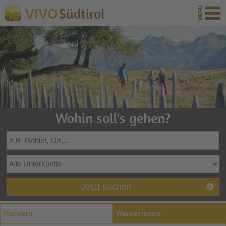
Südtirol
VIVO
Wohin soll's gehen?
Jetzt suchen
Wandern
Wanderhotels