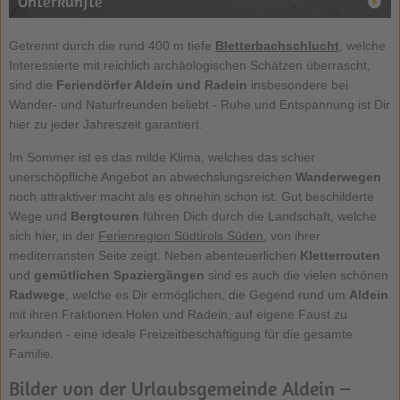
Unterkünfte
Getrennt durch die rund 400 m tiefe
Bletterbachschlucht
, welche
Interessierte mit reichlich archäologischen Schätzen überrascht,
sind die
Feriendörfer
Aldein
und Radein
insbesondere bei
Wander- und Naturfreunden beliebt - Ruhe und Entspannung ist Dir
hier zu jeder Jahreszeit garantiert.
Im Sommer ist es das milde Klima, welches das schier
unerschöpfliche Angebot an abwechslungsreichen
Wanderwegen
noch attraktiver macht als es ohnehin schon ist. Gut beschilderte
Wege und
Bergtouren
führen Dich durch die Landschaft, welche
sich hier, in der
Ferienregion Südtirols Süden
, von ihrer
mediterransten Seite zeigt. Neben abenteuerlichen
Kletterrouten
und
gemütlichen Spaziergängen
sind es auch die vielen schönen
Radwege
, welche es Dir ermöglichen, die Gegend rund um
Aldein
mit ihren Fraktionen Holen und Radein, auf eigene Faust zu
erkunden - eine ideale Freizeitbeschäftigung für die gesamte
Familie.
Bilder von der Urlaubsgemeinde Aldein –