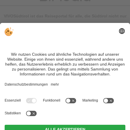
VIVOSüdtirol ist das Reiseportal für alle, die Südtirol nicht nur
besuchen, sondern wirklich erleben wollen – inklusive Tipps,
tollen Unterkünften und Angeboten.
Trotz genauer Arbeit und ständigem Aktualisieren der Inhalte,
können Fehler auftreten. Wir übernehmen keine Gewähr für
die Richtigkeit und Vollständigkeit aller Informationen.
Informieren Sie sich sicherheitshalber nochmals beim
Veranstalter vor Ort über die aktuellen Bedingungen.
Sitemap
|
Impressum
&
Datenschutz
|
Individuelle Cookie-
Einstellungen
| MwSt.-Nr. IT02365710215