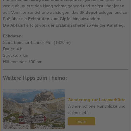
wenig ab, querst den Hang schräg gehend und steigst über jenen
auf. Von hier zur Scharte aufsteigen, das
Skidepot
anlegen und zu
Fuß über die
Felsstufen
zum
Gipfel
hinaufwandern.
Die
Abfahrt
erfolgt
von der
Erzlahnscharte
so wie der
Aufstieg
.
Eckdaten
:
Start: Epircher-Lahner-Alm (1820 m)
Dauer: 4 h
Strecke: 7 km
Höhenmeter: 800 hm
Weitere Tipps zum Thema:
Wanderung zur Latemarhütte
Wunderschöne Rundblicke und
vieles mehr ...
mehr