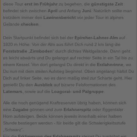
diese Tour
erst im Frühjahr
zu begehen, die
günstigste Zeit
befindet sich zwischen
April
und Anfang
Juni
. Natürlich sollte man
trotzdem immer den
Lawinenbericht
vor jeder Tour in alpines
Gelände
checken
.
Dein Startpunkt befindet sich bei der
Epircher-Lahner-Alm
auf
1820 m Höhe. Von der Alm aus führt Dich rund 2 km lang die
Forststraße
„
Zirmboden
“ durch dichtes Waldgelände. Dann geht
es leicht abwärts und Du gelangst auf rechter Seite in ein Tal bis zu
einem Kessel. Von dort gelangst Du direkt in die
Erzlahnrinne
, wo
Du nun mit dem steilen Aufstieg beginnst. Oben angelangt hältst Du
Dich auf linker Seite, wo es dann mäßig steil zur Scharte geht. Hier
genießt Du den
Ausblick
auf bizarre Felsformationen des
Latemars
, sowie auf die
Loagorai- und Palgruppe
.
Alle die noch genügend Kraftreserven übrig haben, können sich
eine
Zugabe
gönnen und zum
Erlahnerspitz
oder Eggentaler
Horn aufsteigen. Beide können jeweils innerhalb einer halben
Stunde bestiegen werden - für beide gilt die Schwierigkeitsstufe
„Schwarz“.
Für die
Erklimmung des Erlahnerspitz
steigst Du zunächst ein