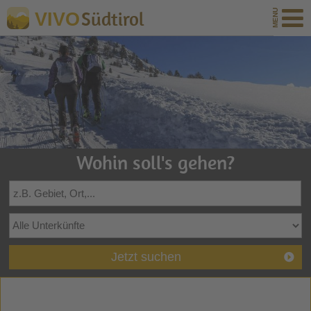
Südtirol
VIVO
Wohin soll's gehen?
Jetzt suchen