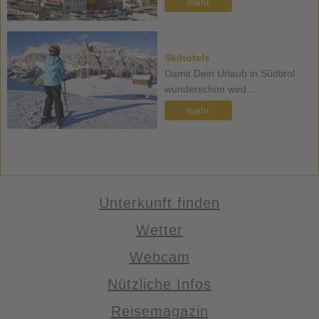
mehr
Skihotels
Damit Dein Urlaub in Südtirol
wunderschön wird ...
mehr
Unterkunft finden
Wetter
Webcam
Nützliche Infos
Reisemagazin