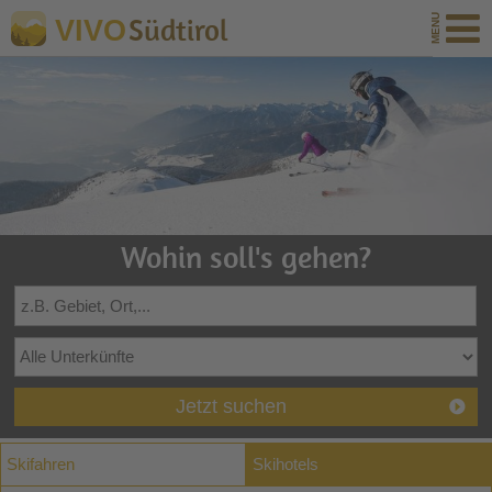
Südtirol
VIVO
Wohin soll's gehen?
Jetzt suchen
Skifahren
Skihotels