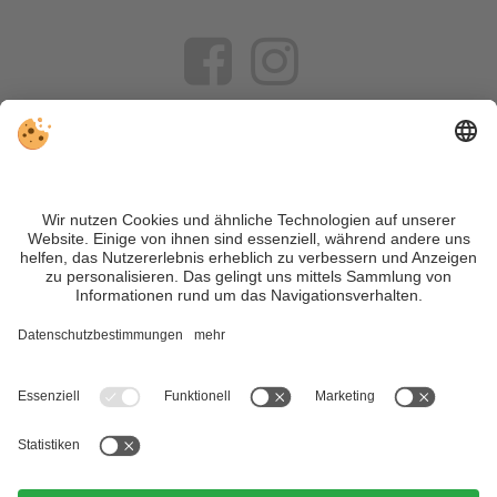
VIVOSüdtirol ist das Reiseportal für alle, die Südtirol nicht nur
besuchen, sondern wirklich erleben wollen – inklusive Tipps,
tollen Unterkünften und Angeboten.
Trotz genauer Arbeit und ständigem Aktualisieren der Inhalte,
können Fehler auftreten. Wir übernehmen keine Gewähr für
die Richtigkeit und Vollständigkeit aller Informationen.
Informieren Sie sich sicherheitshalber nochmals beim
Veranstalter vor Ort über die aktuellen Bedingungen.
Sitemap
|
Impressum
&
Datenschutz
|
Individuelle Cookie-