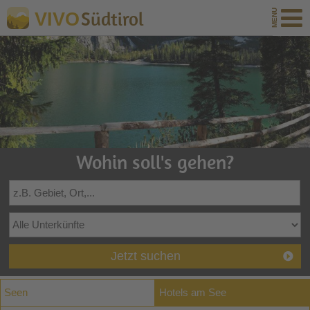
Südtirol
VIVO
Wohin soll's gehen?
Jetzt suchen
Seen
Hotels am See