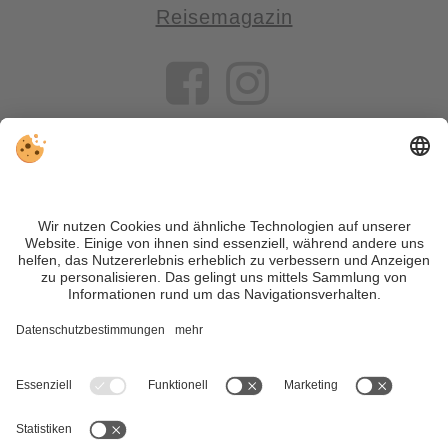
Reisemagazin
VIVOSüdtirol ist das Reiseportal für alle, die Südtirol nicht nur
besuchen, sondern wirklich erleben wollen – inklusive Tipps,
tollen Unterkünften und Angeboten.
Trotz genauer Arbeit und ständigem Aktualisieren der Inhalte,
können Fehler auftreten. Wir übernehmen keine Gewähr für
die Richtigkeit und Vollständigkeit aller Informationen.
Informieren Sie sich sicherheitshalber nochmals beim
Veranstalter vor Ort über die aktuellen Bedingungen.