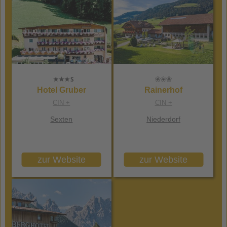
Hotel Gruber
Rainerhof
CIN +
CIN +
Sexten
Niederdorf
zur Website
zur Website