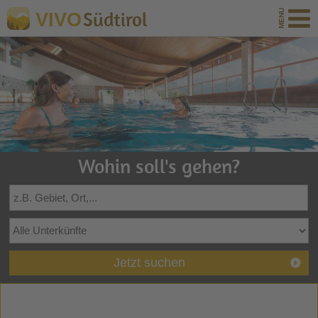
Südtirol
VIVO
Wohin soll's gehen?
Jetzt suchen