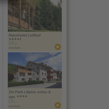
Naturhotel Leitlhof
CIN +
Innichen
Zin Park | alpine suites &
spa
CIN +
Innichen