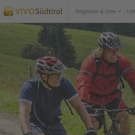
Südtirol
VIVO
Regionen & Orte
Unt