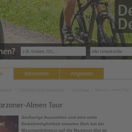
De
De
ehen?
ke
Bikehotels
Angebote
enteuer
\
Radfahren & Mountainbiken
\
Vinschgau
\
Marzoner-Almen Tour
rzoner-Almen Tour
Großartige Aussichten und eine nette
Einkehrmöglichkeit erwarten Dich bei der
Mountainbiketour auf die Marzoner Alm im