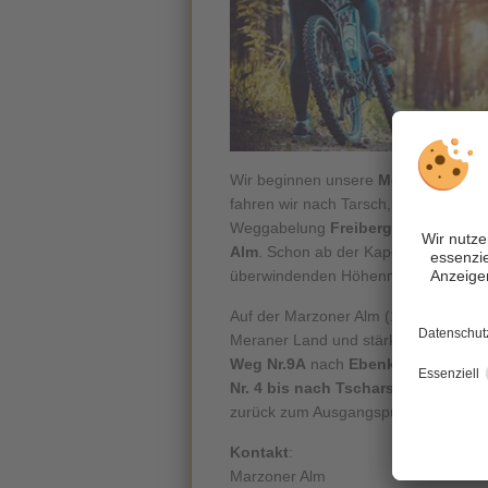
Wir beginnen unsere
Mountainbiket
fahren wir nach Tarsch, dort vorbei 
Weggabelung
Freiberger Alm
. Wir f
Alm
. Schon ab der Kapelle verläuft d
überwindenden Höhenmeter doch rec
Auf der Marzoner Alm (1.595 m) erfre
Meraner Land und stärken uns mit typ
Weg Nr.9A
nach
Ebenkofel
, weiter 
Nr. 4 bis nach Tschars
. Dort angek
zurück zum Ausgangspunkt in Latsch
Kontakt
:
Marzoner Alm