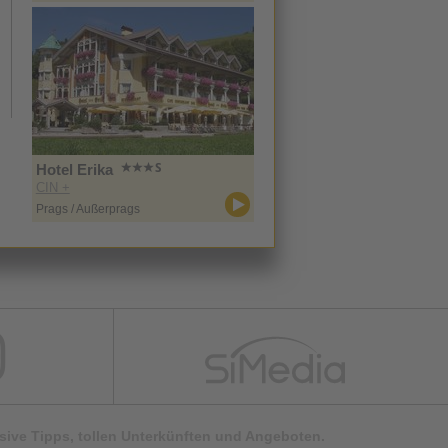
Hotel Erika
CIN +
Prags / Außerprags
lusive Tipps, tollen Unterkünften und Angeboten.