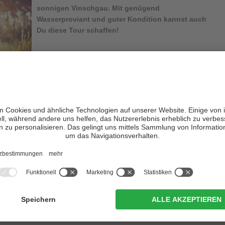
sonnigen Vinschgau. Mit genügend
Wasserproviant und guter Kondition kannst auch
Du diese Tour schaffen!
our
im schönen Ortszentrum von Latsch. Über die Asphaltstraße
an der sehenswerten St. Medardus Kapelle und weiter bis zur
olgen der Beschilderung auf der linken Seite in Richtung
Marzoner
ie Tour meist im Schatten, wird aber dank der hier zu
ht anstrengend!
uen wir uns an der tollen Aussicht in Richtung Naturns und
ischen Tiroler Köstlichkeiten. Zurück geht es über den markierten
über die
Markierung Nr.9
und anschließend über die Markierung
ommen fahren wir nun über den Vinschgauer Fahrradweg wieder
.