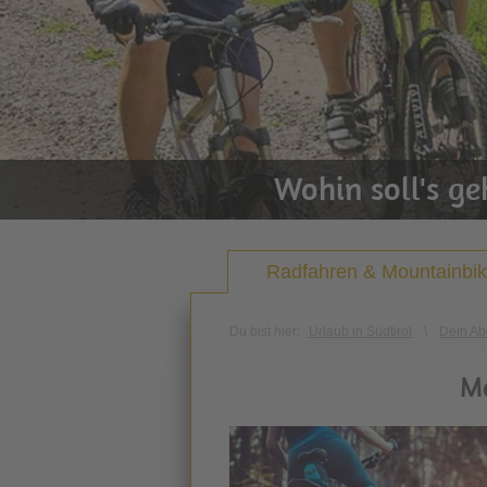
Wohin soll's g
Radfahren & Mountainbi
Du bist hier:
Urlaub in Südtirol
\
Dein Ab
Ma