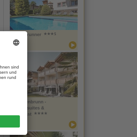
Hotel Brunner
CIN +
Meran
Im Tiefenbrunn -
Gardensuites &
Breakfast
CIN +
Lana