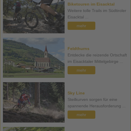
Biketouren im Eisacktal
Weitere tolle Trails im Südtiroler
Eisacktal ...
mehr
Feldthurns
Entdecke die reizende Ortschaft
im Eisacktaler Mittelgebirge ...
mehr
Sky Line
Steilkurven sorgen für eine
spannende Herausforderung ...
mehr