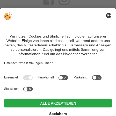
VIVOSüdtirol ist das Reiseportal für alle, die Südtirol nicht nur
besuchen, sondern wirklich erleben wollen – inklusive Tipps,
tollen Unterkünften und Angeboten.
Trotz genauer Arbeit und ständigem Aktualisieren der Inhalte,
können Fehler auftreten. Wir übernehmen keine Gewähr für
die Richtigkeit und Vollständigkeit aller Informationen.
Informieren Sie sich sicherheitshalber nochmals beim
Veranstalter vor Ort über die aktuellen Bedingungen.
Sitemap
|
Impressum
&
Datenschutz
|
Individuelle Cookie-
Einstellungen
| MwSt.-Nr. IT02365710215
Hotel Brunner