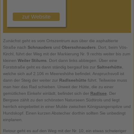
zur Website
Zunächst geht es vom Ortszentrum aus über die asphaltierte
Straße nach
Schnauders
und
Oberschnauders
. Dort, beim Vös-
Kirchl, führt der Weg mit der Markierung Nr. 9 rechts weiter bis zum
kleinen
Weiler Stilums
. Dort dann links abbiegen. Über eine
Forststraße geht es dann ständig bergauf bis zur
Saltnerhütte
,
welche sich auf 2.106 m Meereshöhe befindet. Anspruchsvoll ist
dann der Steig der weiter zur
Radlseehütte
führt. Teilweise muss
man hier das Rad schieben. Unweit der Hütte, die zu einer
gemütlichen Einkehr einlädt, befindet sich der
Radlsee
. Der
Bergsee zählt zu den schönsten Naturseen Südtirols und liegt
herrlich eingebettet in einer Mulde zwischen Königsangerspitze und
Hundskopf. Einen kurzen Abstecher dorthin sollten Sie unbedingt
einplanen.
Retour geht es auf den Weg mit der Nr. 10, ein etwas schwieriger