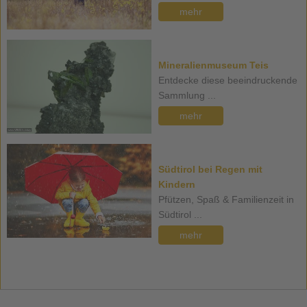
mehr
Mineralienmuseum Teis
Entdecke diese beeindruckende
Sammlung ...
mehr
Südtirol bei Regen mit
Kindern
Pfützen, Spaß & Familienzeit in
Südtirol ...
mehr