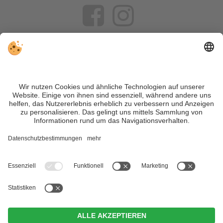
VIVOSüdtirol ist das Reiseportal für alle, die Südtirol nicht nur
besuchen, sondern wirklich erleben wollen – inklusive Tipps,
tollen Unterkünften und Angeboten.
Trotz genauer Arbeit und ständigem Aktualisieren der Inhalte,
können Fehler auftreten. Wir übernehmen keine Gewähr für
die Richtigkeit und Vollständigkeit aller Informationen.
Informieren Sie sich sicherheitshalber nochmals beim
Veranstalter vor Ort über die aktuellen Bedingungen.
Sitemap
|
Impressum
&
Datenschutz
|
Individuelle Cookie-
Einstellungen
| MwSt.-Nr. IT02365710215