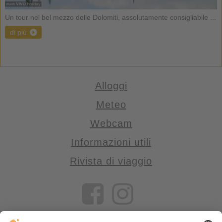
Un tour nel bel mezzo delle Dolomiti, assolutamente consigliabile ...
di più
Alloggi
Meteo
Webcam
Informazioni utili
Rivista di viaggio