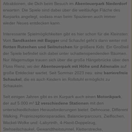
Attraktionen, die Dich beim Besuch im
Abenteuerpark Niederdorf
erwarten. Die Spiele sind dabei über die weitläufige Fläche des
Kurparks angelegt, sodass man beim Spazieren auch immer
wieder Neues entdecken kann.
Interessante Spielmöglichkeiten gibt es hier schon für die Kleinsten:
Vom
Sandkasten mit Bagger
und Schaufel geht’s dann weiter mit
flotten Rutschen und Seilrutschen
für größere Kids. Ein Großteil
der Spiele befindet sich dabei unter schattenspendenden Bäumen.
Nur Wagemutige trauen sich über die große Hängebrücke über den
Fluss Rienz, wo der
Abenteuerpark mit Höhe und Adrenalin
auf
große Entdecker wartet. Seit Sommer 2023 neu: eine
barrierefreie
Schaukel
, die es auch Kindern im Rollstuhl ermöglicht zu
Schaukeln.
Seit einigen Jahren gibt es im Kurpark auch einen
Motorikpark
,
der auf 5.000 m²
12 verschiedene Stationen
mit den
unterschiedlichsten Herausforderungen bietet: Dehnoase, Different
Walking, Propriozeptionsparadies, Balancierparcours, Zielfischen,
Wackel-Wolke und -Labyrinth, 4-Hand-Doppelzug,
Stehseilschaukel, Gewandtheitstunnel, Kletterstrecke,