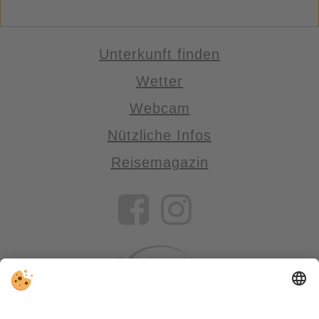
Unterkunft finden
Wetter
Webcam
Nützliche Infos
Reisemagazin
VIVOSüdtirol ist das Reiseportal für alle, die Südtirol nicht nur