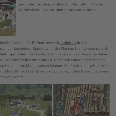
auch der
Kinderspielplatz am Haunold
im Osten
Südtirols bei, wo sie sich austoben können.
iftes Haunold in der
Ferienortschaft
Innichen
in der
 sich der besondere Spielplatz für die Kleinen. Hier können sie sich
 Natur genießen
. Das Beste ist: Für jeden ist das Passende dabei.
tz über eine
Reifenrutschbahn
. Nicht weit entfernt befindet sich
 die Kinder ihren Mut beweisen können. Am Familienberg Haunold
old Reich
“, wo Du Dich auf die Suche nach dem Riesen begeben
tdecken kannst.