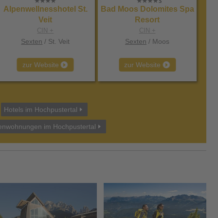
Alpenwellnesshotel St.
Bad Moos Dolomites Spa
Veit
Resort
CIN +
CIN +
Sexten
/ St. Veit
Sexten
/ Moos
zur Website
zur Website
Hotels im Hochpustertal
enwohnungen im Hochpustertal