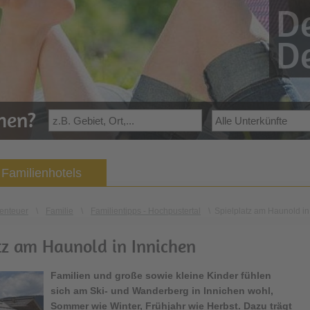
De
De
ehen?
Familienhotels
enteuer
\
Familie
\
Familientipps - Hochpustertal
\
Spielplatz am Haunold in
tz am Haunold in Innichen
Familien und große sowie kleine Kinder fühlen
sich am Ski- und Wanderberg in Innichen wohl,
Sommer wie Winter, Frühjahr wie Herbst. Dazu trägt