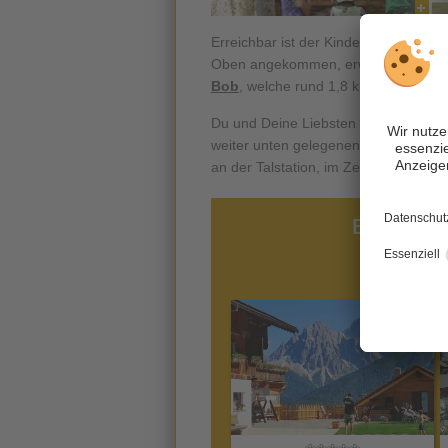
Erreichbar ist der Kinderspielplatz
zu
Oben angekommen, erwartet Dich zude
Bob
, welche rund 1,8 km auf einer S
Du und Deine Liebsten können sich i
weiter unten gelegenen Jora Hütte s
an der Talstation, im Zentrum von I
Eine Ausw
im Hochp