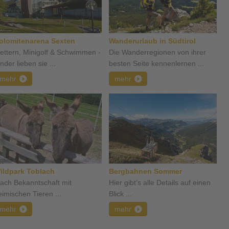
olomitenarena Sexten
Wanderurlaub in Südtirol
lettern, Minigolf & Schwimmen -
Die Wanderregionen von ihrer
nder lieben sie ...
besten Seite kennenlernen ...
mehr
mehr
ildpark Toblach
Bergbahnen Sommer
ach Bekanntschaft mit
Hier gibt’s alle Details auf einen
eimischen Tieren ...
Blick ...
mehr
mehr