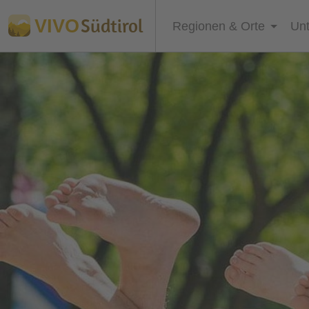
Südtirol
VIVO
Regionen & Orte
Unt