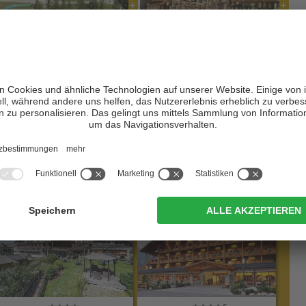
 Fuß
von der
Talstation
Haunold
aus oder mit dem
Sessellift
.
m eine weitere Familienattraktion: die
Sommerrodelbahn
Fun
chiene nach unten führt. Dabei leuchten nicht nur Kinderaugen.
n der
Riese Haunold Hütte
an der Bergstation oder in der etwas
tärken. Ansonsten warten noch zahlreiche Restaurants und Cafés
nnichen, Ihren Gaumen zu verwöhnen.
ahl der schönsten Unterkünfte
ustertal bei den Drei Zinnen