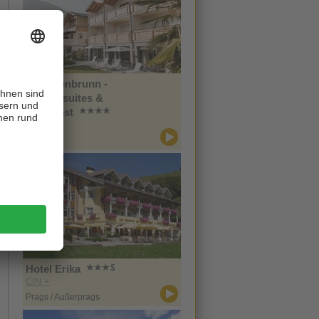
Im Tiefenbrunn -
Gardensuites &
Breakfast
CIN +
Lana
Hotel Erika
CIN +
Prags / Außerprags