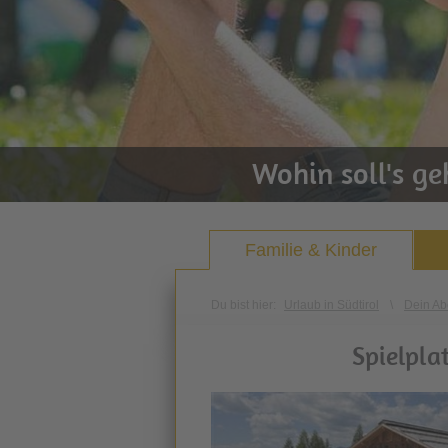
Wohin soll's g
Familie & Kinder
Du bist hier:
Urlaub in Südtirol
\
Dein Ab
Spielpla