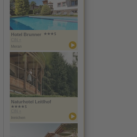
Hotel Brunner
CIN +
Meran
Naturhotel Leitlhof
CIN +
Innichen