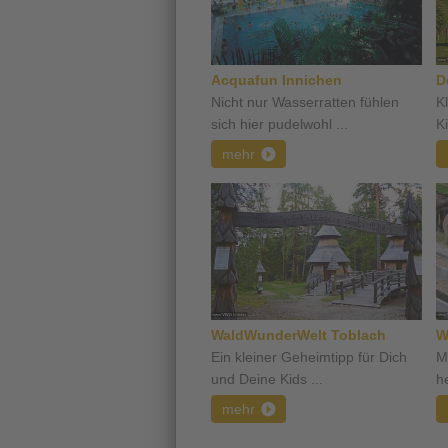
Acquafun Innichen
D
Nicht nur Wasserratten fühlen
K
sich hier pudelwohl ...
Ki
mehr
WaldWunderWelt Toblach
W
Ein kleiner Geheimtipp für Dich
M
und Deine Kids ...
h
mehr