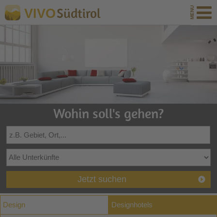
Südtirol
VIVO
Wohin soll's gehen?
Jetzt suchen
Design
Designhotels