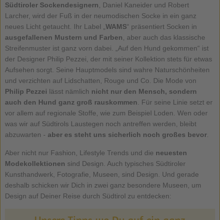
Südtiroler Sockendesignern
, Daniel Kaneider und Robert
Larcher, wird der Fuß in der neumodischen Socke in ein ganz
neues Licht getaucht. Ihr Label „
WAMS
“ präsentiert Socken in
ausgefallenen Mustern und Farben
, aber auch das klassische
Streifenmuster ist ganz vorn dabei. „Auf den Hund gekommen“ ist
der Designer Philip Pezzei, der mit seiner Kollektion stets für etwas
Aufsehen sorgt. Seine Hauptmodels sind wahre Naturschönheiten
und verzichten auf Lidschatten, Rouge und Co. Die Mode von
Philip Pezzei
lässt nämlich
nicht nur den Mensch, sondern
auch den Hund ganz groß rauskommen
. Für seine Linie setzt er
vor allem auf regionale Stoffe, wie zum Beispiel Loden. Wen oder
was wir auf Südtirols Laustegen noch antreffen werden, bleibt
abzuwarten -
aber es steht uns sicherlich noch großes bevor
.
Aber nicht nur Fashion, Lifestyle Trends und die
neuesten
Modekollektionen
sind Design. Auch typisches Südtiroler
Kunsthandwerk, Fotografie, Museen, sind Design. Und gerade
deshalb schicken wir Dich in zwei ganz besondere Museen, um
Design auf Deiner Reise durch Südtirol zu entdecken:
Unsere Tipps wo Du auf ein ganz