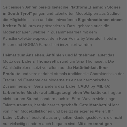
Seit einigen Jahren bereits bietet die
Plattform „
Fashion Stories
in South Tyrol
“
jungen und talentierten Modeköpfen aus Südtirol
die Möglichkeit, sich und die entworfenen
Eigenkreationen einem
breiten Publikum
zu präsentieren. Dazu gehören auch die
Modenschauen, welche in Zusammenarbeit mit dem
Künstlerkollektiv wupwup, dem Four Points by Sheraton Hotel in
Bozen und NORMA Parucchieri inszeniert werden.
Heimat zum Anziehen, Anfühlen und Mitnehmen
lautet das
Motto des
Labels Thomaseth
, rund um Sina Thomaseth. Die
Wahlsüdtirolerin setzt vor allem auf die
Natürlichkeit Ihrer
Produkte
und vereint dabei oftmals traditionelle Charakteristika der
Tracht und Elemente der Moderne zu einem harmonischen
Zusammenspiel. Ganz anders das
Label CABO by MILKA:
farbenfrohe Muster auf alltagstauglichen Werkstücke
, tragbar
nicht nur am Strand, sondern auch im Büro. Wovon viele junge
Talente träumen, hat sie bereits geschafft.
Cate Marchettini
lebt
von ihren Modekollektionen und besitzt ihr eigenes Atelier. Ihr
Label „Cate’s“
besteht aus originellen Kleidungsstücken, die nicht
nur vielseitig sondern auch bequem sind. Mit dem
trendigen