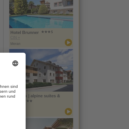
Hotel Brunner
CIN +
Meran
Zin Park | alpine suites &
spa
CIN +
Innichen