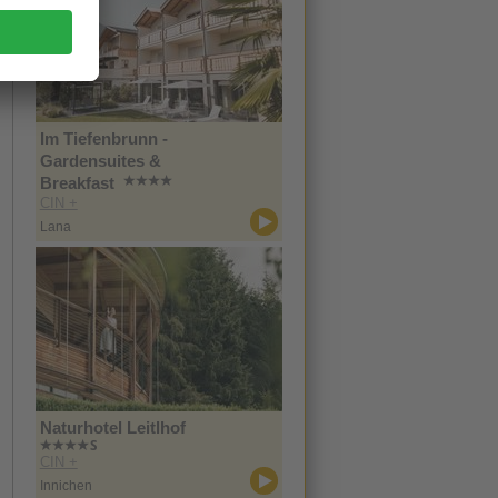
Im Tiefenbrunn -
Gardensuites &
Breakfast
CIN +
Lana
Naturhotel Leitlhof
CIN +
Innichen