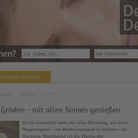
De
De
ehen?
sshotels Gröden
enteuer
\
Wellness
\
Gröden
 Gröden - mit allen Sinnen genießen
Es ist sicherlich mehr als reine Erholung, als reine
Regeneration - ein Wellnessurlaub in Gröden / Val
Gardena. Wohltuend ist die Wärme der