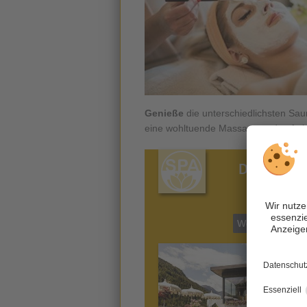
Genieße
die unterschiedlichsten Sau
eine wohltuende Massage und auf ei
Die besten
Wellnesshotels 