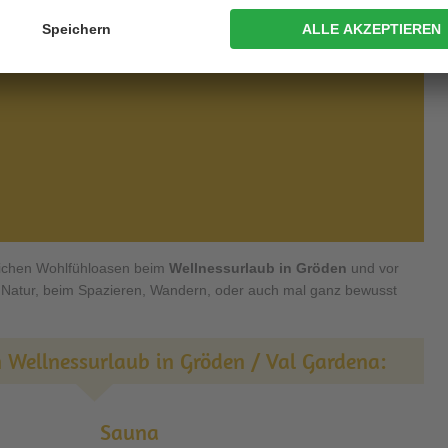
lichen Wohlfühloasen beim
Wellnessurlaub in Gröden
und vor
en Natur, beim Spazieren, Wandern, oder auch mal ganz bewusst
n Wellnessurlaub in Gröden / Val Gardena:
Sauna