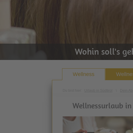
Wohin soll's g
Wellness
Wellne
Du bist hier:
Urlaub in Südtirol
\
Dein Ab
Wellnessurlaub in