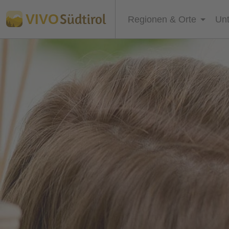
Südtirol
VIVO
Regionen & Orte
Unt