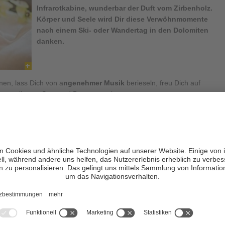
Infrarotkabine, wunderbar der Duft vom Zirbenholz.
Körper und Seele wird Dir diese Verwöhnmomente
nach einem Ski- oder Wandertag in den Dolomiten
danken.
nen, lass Dich von a
ngenehmer Musik
berieseln, freu Dich auf
n exzellentes Spa- und Beautyangebot.
 Wellnesshotels in Gröden – Val
Gardena
in Gröden
Alle Wellnesshotels Südtirol