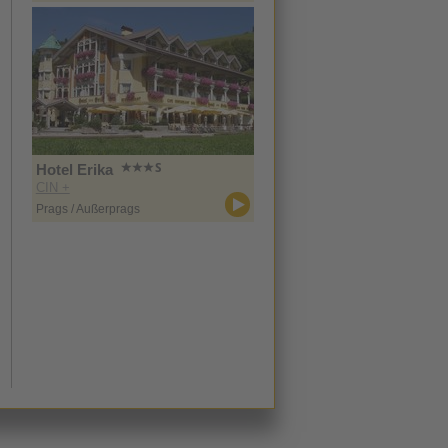
Hotel Erika
CIN +
Prags / Außerprags