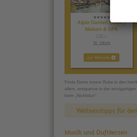
Alpin Garden Luxury
Maison & SPA
CIN +
St. Ulrich
zur Website
Finde Deine innere Ruhe in den herr
allem, entspanne in der einzigartig
beim „Nichtstun“.
Wellnesstipps für de
Musik und Duftkerzen