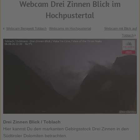
Webcam Drei Zinnen Blick im
Hochpustertal
Webcam Bergwelt Toblach
Webcams im Hochpustertal
Webcam mit Blick auf
Toblach
Drei Zinnen Blick
/ Toblach
Hier kannst Du den markanten Gebirgsstock Drei Zinnen in den
Südtiroler Dolomiten betrachten.