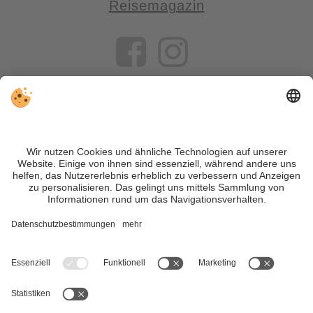
Reisemagazin
VIVOSüdtirol ist das Reiseportal für alle, die Südtirol nicht nur
besuchen, sondern wirklich erleben wollen – inklusive Tipps,
tollen Unterkünften und Angeboten.
Trotz genauer Arbeit und ständigem Aktualisieren der Inhalte,
können Fehler auftreten. Wir übernehmen keine Gewähr für
die Richtigkeit und Vollständigkeit aller Informationen.
Informieren Sie sich sicherheitshalber nochmals beim
Veranstalter vor Ort über die aktuellen Bedingungen.