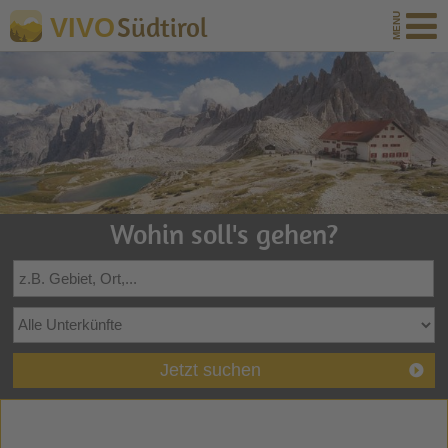
Südtirol
VIVO
Wohin soll's gehen?
Jetzt suchen