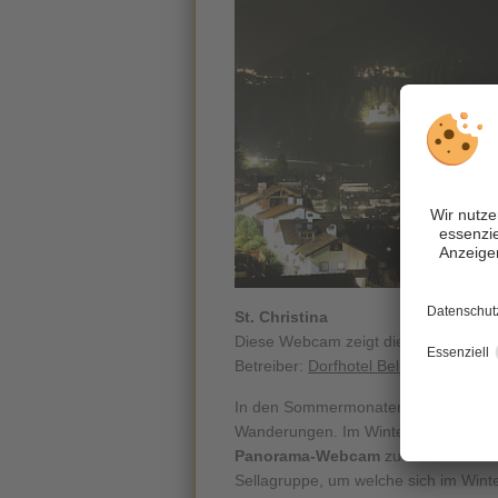
St. Christina
Diese Webcam zeigt die Ortschaft St.
Betreiber:
Dorfhotel Beludei
In den Sommermonaten ist
St. Chris
Wanderungen. Im Winter ist es natürl
Panorama-Webcam
zu berichten. Si
Sellagruppe, um welche sich im Winte