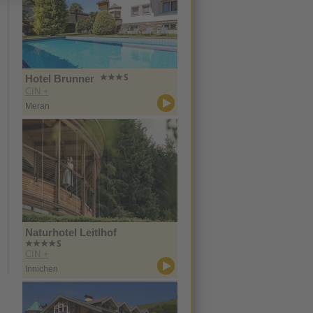
Hotel Brunner
CIN +
Meran
Naturhotel Leitlhof
CIN +
Innichen