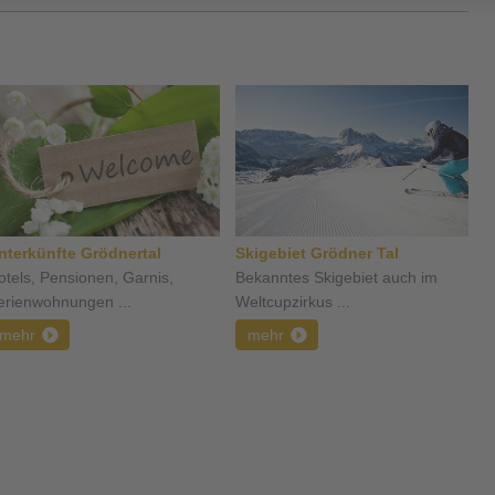
nterkünfte Grödnertal
Skigebiet Grödner Tal
otels, Pensionen, Garnis,
Bekanntes Skigebiet auch im
erienwohnungen ...
Weltcupzirkus ...
mehr
mehr