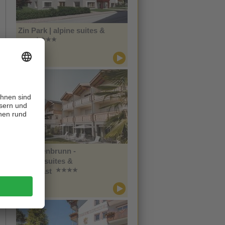
Zin Park | alpine suites &
spa
CIN +
Innichen
Im Tiefenbrunn -
Gardensuites &
Breakfast
CIN +
Lana