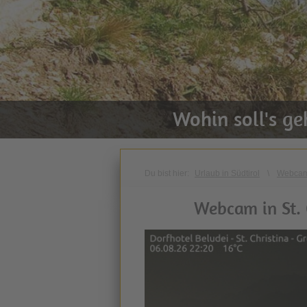
Wohin soll's g
Du bist hier:
Urlaub in Südtirol
\
Webca
Webcam in St. 