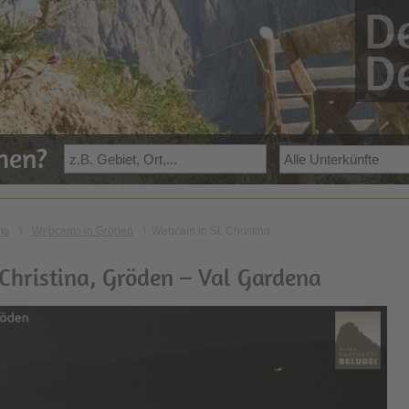
De
De
ehen?
ms
\
Webcams in Gröden
\
Webcam in St. Christina
Christina, Gröden – Val Gardena