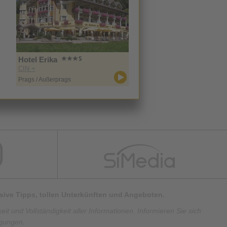
Hotel Erika
CIN +
Prags / Außerprags
lusive Tipps, tollen Unterkünften und Angeboten.
t und Vollständigkeit aller Informationen. Informieren Sie sich
ngungen.