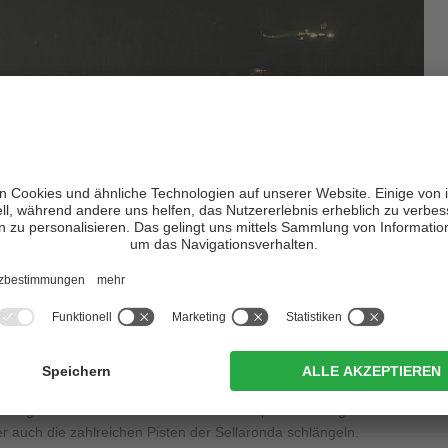
Christina mit Sellagruppe sowie der Abfahrtspiste Saslong.
tina in Val Gardena
Ausgangspunkt für wunderschöne
ich der Skisport, der hier den Ton angibt. Davon weiß auch diese
e zeigt nämlich u.a. die bekannte Abfahrtspiste Saslong und die
r auch die zahlreichen Pisten der Sellaronda schlängeln.