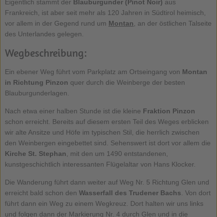
Eigentlich stammt der
Blauburgunder (Pinot Noir)
aus
Frankreich, ist aber seit mehr als 120 Jahren in Südtirol heimisch,
vor allem in der Gegend rund um
Montan
, an der östlichen Talseite
des Unterlandes gelegen.
Wegbeschreibung:
Ein ebener Weg führt vom Parkplatz am Ortseingang von
Montan
in Richtung Pinzon
quer durch die Weinberge der besten
Blauburgunderlagen.
Nach etwa einer halben Stunde ist die kleine
Fraktion Pinzon
schon erreicht. Bereits auf diesem ersten Teil des Weges erblicken
wir alte Ansitze und Höfe im typischen Stil, die herrlich zwischen
den Weinbergen eingebettet sind. Sehenswert ist dort vor allem die
Kirche St. Stephan
, mit den um 1490 entstandenen,
kunstgeschichtlich interessanten Flügelaltar von Hans Klocker.
Die Wanderung führt dann weiter auf Weg Nr. 5 Richtung Glen und
erreicht bald schon den
Wasserfall des Trudener Bachs
. Von dort
führt dann ein Weg zu einem Wegkreuz. Dort halten wir uns links
und folgen dann der Markierung Nr. 4 durch Glen und in die