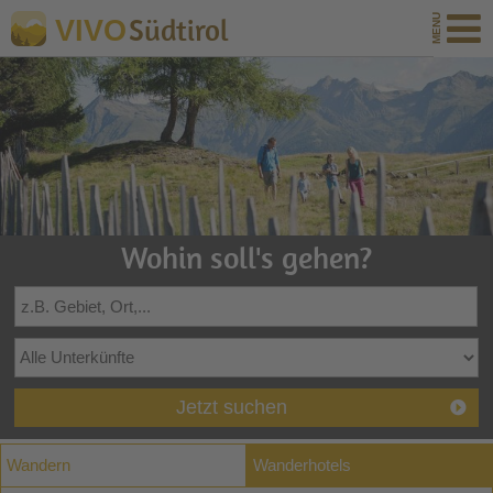
Südtirol
VIVO
Wohin soll's gehen?
Jetzt suchen
Wandern
Wanderhotels