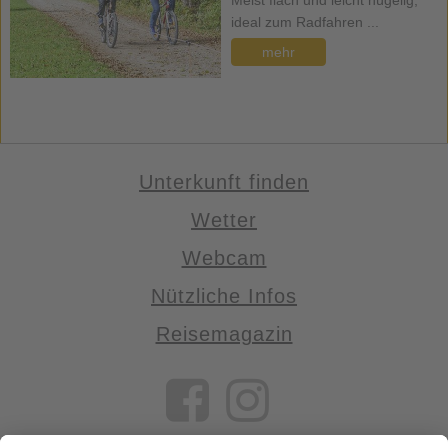
Meist flach und leicht hügelig,
ideal zum Radfahren ...
mehr
Unterkunft finden
Wetter
Webcam
Nützliche Infos
Reisemagazin