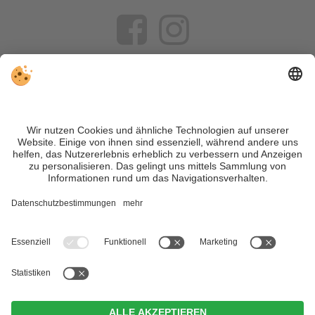
VIVOSüdtirol ist das Reiseportal für alle, die Südtirol nicht nur
besuchen, sondern wirklich erleben wollen – inklusive Tipps,
tollen Unterkünften und Angeboten.
Trotz genauer Arbeit und ständigem Aktualisieren der Inhalte,
können Fehler auftreten. Wir übernehmen keine Gewähr für
die Richtigkeit und Vollständigkeit aller Informationen.
Informieren Sie sich sicherheitshalber nochmals beim
Veranstalter vor Ort über die aktuellen Bedingungen.
Sitemap
|
Impressum
&
Datenschutz
|
Individuelle Cookie-
Einstellungen
| MwSt.-Nr. IT02365710215