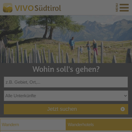
Südtirol
VIVO
Wohin soll's gehen?
Jetzt suchen
Wandern
Wanderhotels