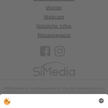
Wetter
Webcam
Nützliche Infos
Reisemagazin
VIVOSüdtirol ist das Reiseportal für alle, die Südtirol nicht nur
besuchen, sondern wirklich erleben wollen – inklusive Tipps,
tollen Unterkünften und Angeboten.