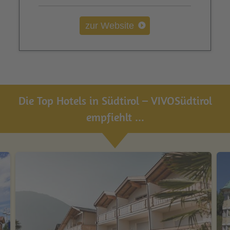
zur Website
Die Top Hotels in Südtirol – VIVOSüdtirol
empfiehlt ...