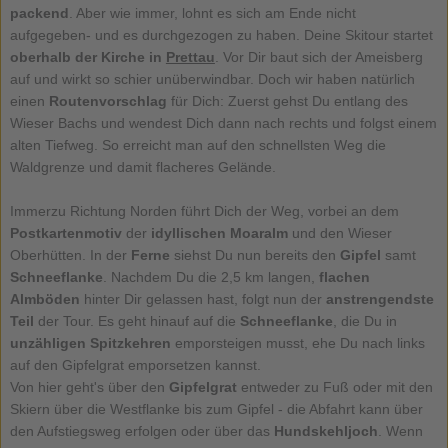
packend
. Aber wie immer, lohnt es sich am Ende nicht
aufgegeben- und es durchgezogen zu haben. Deine Skitour startet
oberhalb der Kirche in
Prettau
. Vor Dir baut sich der Ameisberg
auf und wirkt so schier unüberwindbar. Doch wir haben natürlich
einen
Routenvorschlag
für Dich: Zuerst gehst Du entlang des
Wieser Bachs und wendest Dich dann nach rechts und folgst einem
alten Tiefweg. So erreicht man auf den schnellsten Weg die
Waldgrenze und damit flacheres Gelände.
Immerzu Richtung Norden führt Dich der Weg, vorbei an dem
Postkartenmotiv
der
idyllischen Moaralm
und den Wieser
Oberhütten. In der
Ferne
siehst Du nun bereits den
Gipfel
samt
Schneeflanke
. Nachdem Du die 2,5 km langen,
flachen
Almböden
hinter Dir gelassen hast, folgt nun der
anstrengendste
Teil
der Tour. Es geht hinauf auf die
Schneeflanke
, die Du in
unzähligen Spitzkehren
emporsteigen musst, ehe Du nach links
auf den Gipfelgrat emporsetzen kannst.
Von hier geht's über den
Gipfelgrat
entweder zu Fuß oder mit den
Skiern über die Westflanke bis zum Gipfel - die Abfahrt kann über
den Aufstiegsweg erfolgen oder über das
Hundskehljoch
. Wenn