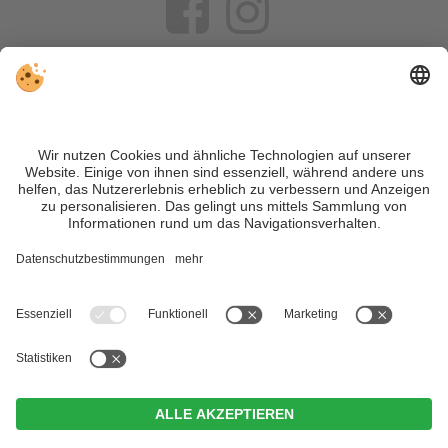
VIVOSüdtirol ist das Reiseportal für alle, die Südtirol nicht nur
besuchen, sondern wirklich erleben wollen – inklusive Tipps,
tollen Unterkünften und Angeboten.
Trotz genauer Arbeit und ständigem Aktualisieren der Inhalte,
können Fehler auftreten. Wir übernehmen keine Gewähr für
die Richtigkeit und Vollständigkeit aller Informationen.
Informieren Sie sich sicherheitshalber nochmals beim
Veranstalter vor Ort über die aktuellen Bedingungen.
Sitemap
|
Impressum
&
Datenschutz
|
Individuelle Cookie-
Einstellungen
| MwSt.-Nr. IT02365710215
Zin Park | alpine suites & spa