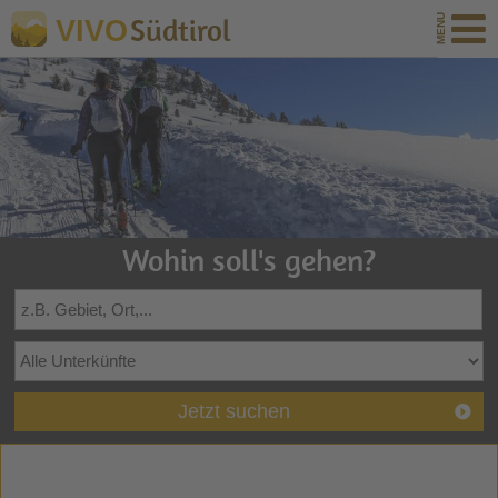
Südtirol
VIVO
Wohin soll's gehen?
Jetzt suchen