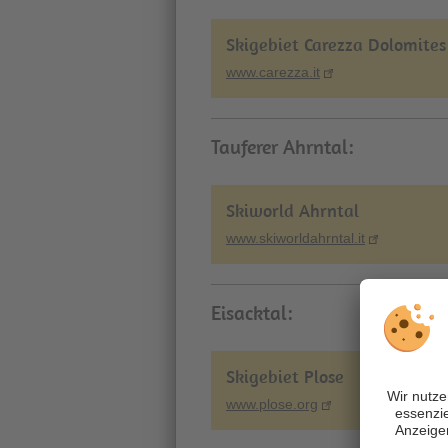
Skigebiet Carezza Dolomites
www.carezza.it
Tauferer Ahrntal:
Skiworld Ahrntal
www.skiworldahrntal.it
Eisacktal:
Skigebiet Plose
www.plose.org