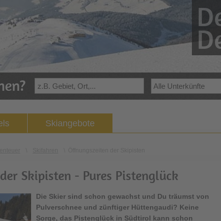
De
De
ehen?
els
Skiangebote
enteuer
\
Skifahren
\
Öffnungszeiten der Skipisten
der Skipisten - Pures Pistenglück
Die Skier sind schon gewachst und Du träumst von
Pulverschnee und zünftiger Hüttengaudi? Keine
Sorge, das Pistenglück in Südtirol kann schon