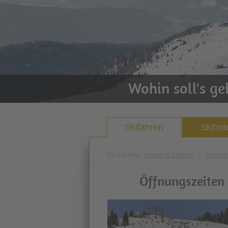
Wohin soll's g
Skifahren
Skihot
Du bist hier:
Urlaub in Südtirol
\
Dein Ab
Öffnungszeiten 