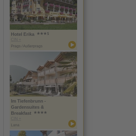
Hotel Erika
CIN +
Prags / Außerprags
Im Tiefenbrunn -
Gardensuites &
Breakfast
CIN +
Lana