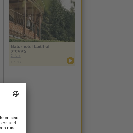
Naturhotel Leitlhof
CIN +
Innichen