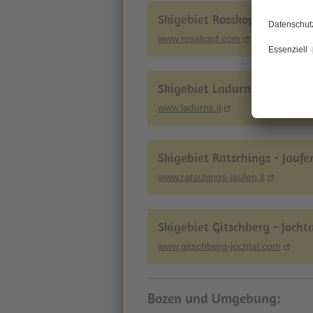
Skigebiet Rosskopf
www.rosskopf.com
Skigebiet Ladurns - Gossens
www.ladurns.it
Skigebiet Ratschings - Jaufe
www.ratschings-jaufen.it
Skigebiet Gitschberg - Jocht
www.gitschberg-jochtal.com
Bozen und Umgebung: