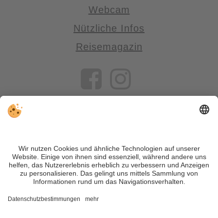
Webcam
Nützliche Infos
Reisemagazin
VIVOSüdtirol ist das Reiseportal für alle, die Südtirol nicht nur
besuchen, sondern wirklich erleben wollen – inklusive Tipps,
tollen Unterkünften und Angeboten.
Trotz genauer Arbeit und ständigem Aktualisieren der Inhalte,
können Fehler auftreten. Wir übernehmen keine Gewähr für
die Richtigkeit und Vollständigkeit aller Informationen.