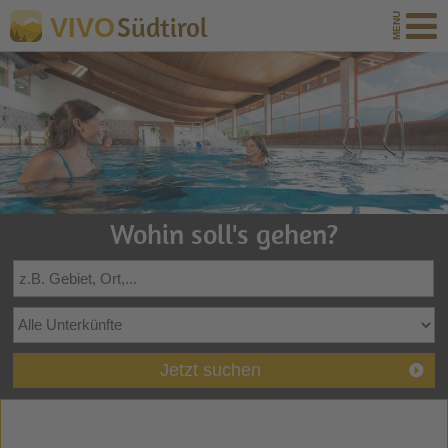
Südtirol
VIVO
Wohin soll's gehen?
Jetzt suchen