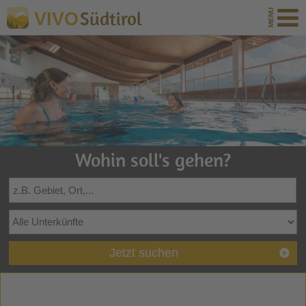
Südtirol
VIVO
Wohin soll's gehen?
Jetzt suchen