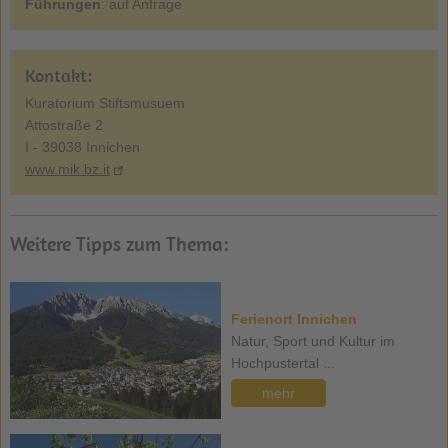
Führungen
: auf Anfrage
Kontakt:
Kuratorium Stiftsmusuem
Attostraße 2
I - 39038 Innichen
www.mik.bz.it
Weitere Tipps zum Thema:
Ferienort Innichen
Natur, Sport und Kultur im
Hochpustertal ...
mehr