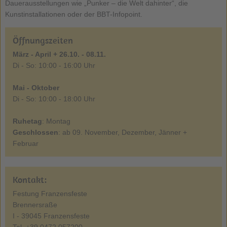
Dauerausstellungen wie „Punker – die Welt dahinter“, die
Kunstinstallationen oder der BBT-Infopoint.
Öffnungszeiten
März - April + 26.10. - 08.11.
Di - So: 10:00 - 16:00 Uhr
Mai - Oktober
Di - So: 10:00 - 18:00 Uhr
Ruhetag
: Montag
Geschlossen
: ab 09. November, Dezember, Jänner +
Februar
Kontakt:
Festung Franzensfeste
Brennersraße
I - 39045 Franzensfeste
Tel. +39 0472 057200