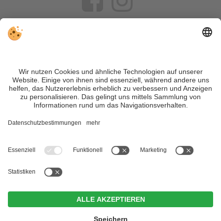
VIVOSüdtirol ist das Reiseportal für alle, die Südtirol nicht nur
besuchen, sondern wirklich erleben wollen – inklusive Tipps,
tollen Unterkünften und Angeboten.
Trotz genauer Arbeit und ständigem Aktualisieren der Inhalte,
können Fehler auftreten. Wir übernehmen keine Gewähr für
die Richtigkeit und Vollständigkeit aller Informationen.
Informieren Sie sich sicherheitshalber nochmals beim
Veranstalter vor Ort über die aktuellen Bedingungen.
Sitemap
|
Impressum
&
Datenschutz
|
Individuelle Cookie-
Einstellungen
| MwSt.-Nr. IT02365710215
Zin Park | alpine suites & spa