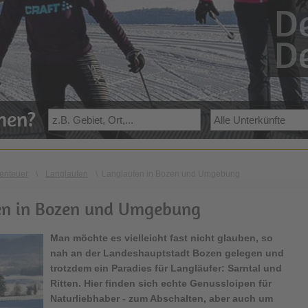
De
De
ehen?
enteuer
\
Langlaufen
\
Langlaufen in Bozen und Umgebung
en in Bozen und Umgebung
Man möchte es vielleicht fast nicht glauben, so
nah an der Landeshauptstadt Bozen gelegen und
trotzdem ein Paradies für
Langläufer
: Sarntal und
Ritten. Hier finden sich echte Genussloipen für
Naturliebhaber - zum Abschalten, aber auch um