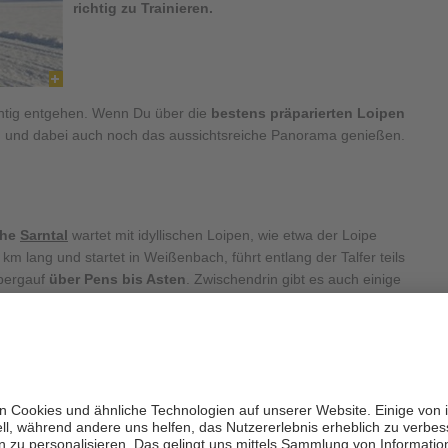
richtig zu Trainieren.
ichtig entgehen. Wenn Du über die
bestens präparierten Loipen
nen und dabei auch noch das aussichtsreiche Panorama genießen.
che
Sarntal
wartet mit idyllischen Loipen, wie etwa der Loipe
 km lang und startet in Weißenbach, führt entlang der Talfer teils
 bergauf
über Pens bis Asten
. Zwischendrin gibt es auch einige
 Du die
wunderschön verschneite Naturlandschaft
genießen,
Tal gleitest, egal ob klassisch oder skating.
am Ritten
it zum Langlaufen. Die
Panoramaloipe „Schönalm“
ist mit der
telstation erreichbar. Sie ist 3,5 km lang, weist einen
 bei Langlauf-Einsteigern besonders beliebt. Herrlich ist die