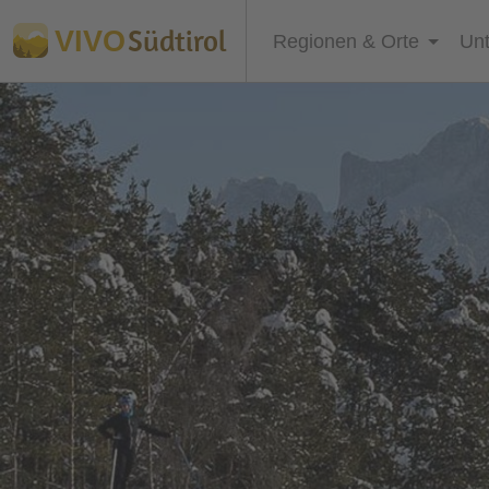
Südtirol
VIVO
Regionen & Orte
Unt