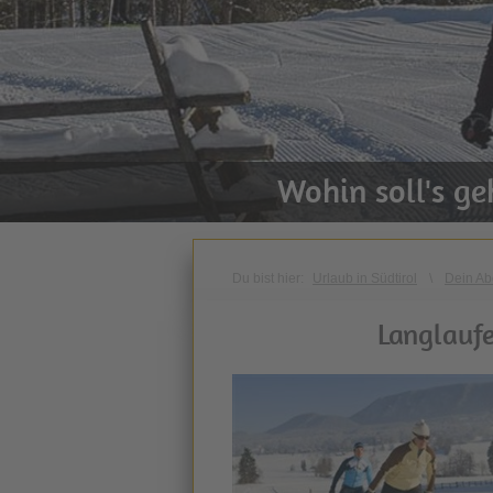
Wohin soll's g
Du bist hier:
Urlaub in Südtirol
\
Dein Ab
Langlauf