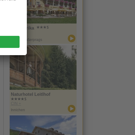
Hotel Erika
CIN +
Prags / Außerprags
Naturhotel Leitlhof
CIN +
Innichen