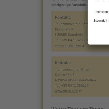
einzigartige Aussicht
auf Sellagrupp
Kontakt:
Tourismusverein Sarntal
Kirchplatz 9
I-39058 Sarnthein
Tel. +39 0471 623091
www.sarntal.com
Kontakt:
Tourismusverein Ritten
Dorfstraße 5
I-39054 Klobenstein/Ritten
Tel. +39 0471 356100
www.ritten.com
Weitere Tipps zum Thema: