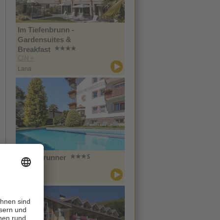
Im Tiefenbrunn -
Gardensuites &
Breakfast
CIN +
Lana
Hotel Brunner
CIN +
Meran