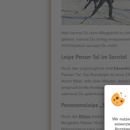
Hier kannst Du dem Alltagstrott so r
gleitest, kannst Du richtig entspan
VIVOSüdtirol verratet Dir mehr:
Loipe Penser Tal im Sarntal
Auch das ursprüngliche und
bäuerli
Penser Tal. Die Rundloipe ist circa 19
durch Wald, teils über Wiesen, leicht
anspruchsvolle Anstiege. Hier kannst
während Du gelenkschonend durch das 
Panoramaloipe „Schönalm“ 
Auch der
Ritten
bietet die Möglichke
Bergbahn Rittner Horn mit Ausstieg Mit
Höhenunterschied von 40 m auf und ist