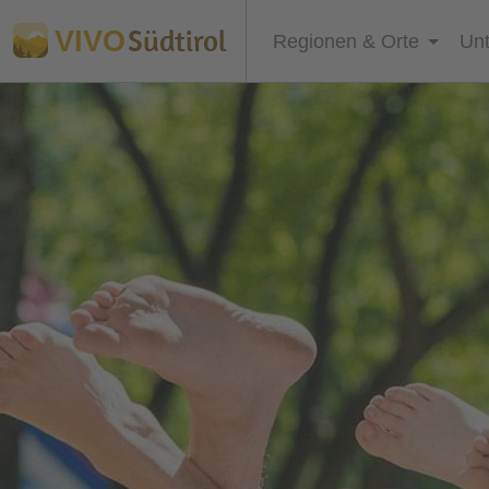
Südtirol
VIVO
Regionen & Orte
Unt