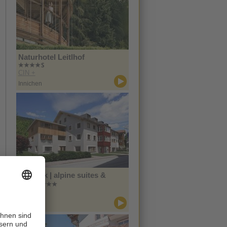
Naturhotel Leitlhof
CIN +
Innichen
Zin Park | alpine suites &
spa
CIN +
Innichen