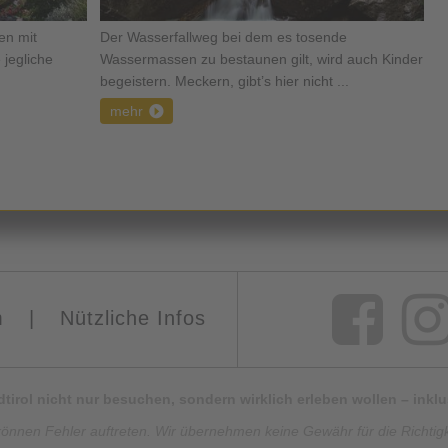
en mit
Der Wasserfallweg bei dem es tosende
 jegliche
Wassermassen zu bestaunen gilt, wird auch Kinder
begeistern. Meckern, gibt’s hier nicht ...
mehr
m
|
Nützliche Infos
Südtirol nicht nur besuchen, sondern wirklich erleben wollen – ink
können Fehler auftreten. Wir übernehmen keine Gewähr für die Richtigkei