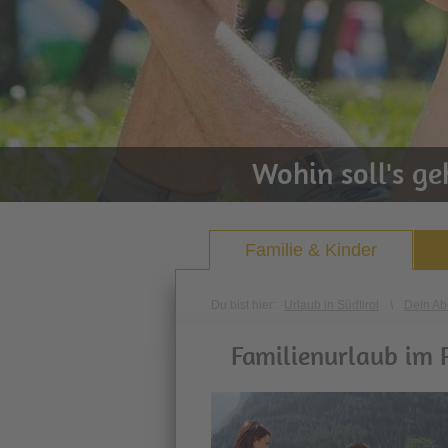
Wohin soll's g
Familie & Kinder
Du bist hier:
Urlaub in Südtirol
\
Dein Ab
Familienurlaub im P