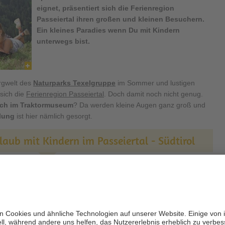
eignet, präsentiert sich die Ferienregion
Passeiertal ihren großen und kleinen Besuchern.
Ein kleines Paradies wenn Du mit Kindern
unterwegs bist.
rgwelt des
Naturparks Texelgruppe
im Sommer und lustigen
 sich die
Ferienregion Passeiertal
. Doch damit noch nicht genug.
ch im Traktormuseum
? Da werden kleine Augen ganz groß und
lung
ist hier nämlich gesorgt.
rlaub mit Kindern im Passeiertal - Südtirol
Das Traktormuseum am
Ungerichthof