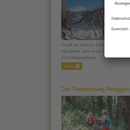
Es gilt als überaus familienfreundlich
das kleine, aber feine Skigebiet Pfeld
4 Aufstiegsanlagen ...
mehr
Der Themenweg Norggens