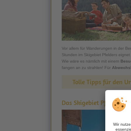
Vor allem für Wanderungen in der Be
Stunden im Skigebiet Pfelders eignet
Wie wäre es nämlich mit einem
Besu
fangen an zu strahlen! Für
Abwechs
Tolle Tipps für den U
Das Skigebiet Pfelders