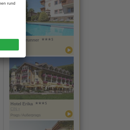
Hotel Brunner
CIN +
Meran
Hotel Erika
CIN +
Prags / Außerprags