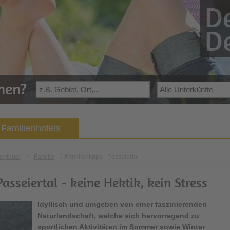
De
De
ehen?
Familienhotels
enteuer
\
Familie
\
Familientipps - Passeiertal
asseiertal - keine Hektik, kein Stress
Idyllisch und umgeben von einer faszinierenden
Naturlandschaft, welche sich hervorragend zu
sportlichen Aktivitäten im Sommer sowie Winter