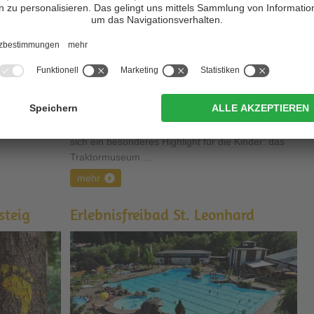
es Skigebiet:
ers mit seinen
In Kuens, am Anfang des Passeiertales, befindet
sich ein besonderes Highlight für die Kinder: das
Traktormuseum ...
mehr
teig
Erlebnisfreibad St. Leonhard