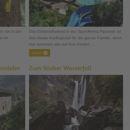
 ein in die
Das Erlebnisfreibad in der SportArena Passeier ist
st im
das ideale Ausflugsziel für die ganze Familie, denn
hier kommen alle auf ihre Kosten ...
mehr
hnalalm
Zum Stieber Wasserfall