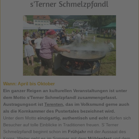
s'Terner Schmelzpfandl
Wann:
April bis Oktober
Ein ganzer Reigen an kulturellen Veranstaltungen ist unter
dem Motto
s'Terner Schmelzpfandl
zusammengefasst.
Austragungsort ist
Terenten
, das im Volksmund gerne auch
als die Kornkammer des Pustertales bezeichnet wird.
Unter dem Motto
einzigartig, authentisch und echt
dürfen sich
Besucher auf tolle Einblicke in Traditionen freuen. S´Terner
Schmelzpfandl beginnt schon im
Frühjahr
mit der Aussaat des
Korns. Weiter geht es im Sommer mit dem
Mühlenfest
und dem