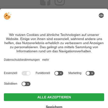
VIVOSüdtirol ist das Reiseportal für alle, die Südtirol nicht nur
besuchen, sondern wirklich erleben wollen – inklusive Tipps,
tollen Unterkünften und Angeboten.
Trotz genauer Arbeit und ständigem Aktualisieren der Inhalte,
können Fehler auftreten. Wir übernehmen keine Gewähr für
die Richtigkeit und Vollständigkeit aller Informationen.
Informieren Sie sich sicherheitshalber nochmals beim
Veranstalter vor Ort über die aktuellen Bedingungen.
Sitemap
|
Impressum
&
Datenschutz
|
Individuelle Cookie-
Einstellungen
| MwSt.-Nr. IT02365710215
Zin Park | alpine suites & spa