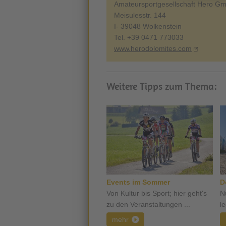
Amateursportgesellschaft Hero G
Meisulesstr. 144
I- 39048 Wolkenstein
Tel. +39 0471 773033
www.herodolomites.com
Weitere Tipps zum Thema:
Events im Sommer
D
Von Kultur bis Sport; hier geht's
N
zu den Veranstaltungen ...
l
mehr