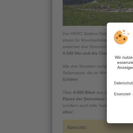
Der HERO Südtirol Dolomites zählt 
etwas für Mountainbiker, die
harte K
zwischen drei Strecken: die
Marathon
4.100 Hm und die Classic-Distanz 
Alle drei Strecken verlaufen über di
Sellamassiv, die im Winter mit den Sk
Gröden
.
Über
4.000 Biker
aus allen Ländern 
Pässe der Dolomiten
führt. Den Sie
sondern auch tolle Sach- und Geldpr
alles
!
Kontakt: