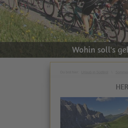
Wohin soll's g
Du bist hier:
Urlaub in Südtirol
\
Sommer
HER