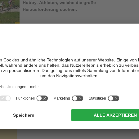
Hobby- Athleten, welche die große
Herausforderung suchen.
zu den
härtesten MTB Rennen in den
Dolomiten
und ist nur für
ondition und harte Nerven
mitbringen. Teilnehmer können wählen
 Distanz über 86 km mit 4.500 Hm, die Strecke über 71 km und
mit 60 km bei 3.200 Hm.
.
e weltbekannte
Sellaronda
, der legendären Strecke rund um das
iern befahren wird. Start- und Zielpunkt ist
Wolkenstein
in
der Welt werden beim Rennen zugelassen, das über die schönsten
gern winkt nicht nur der Ruhm eines legendären Bike Helden,
eise. Und wie immer zählt auch hier das Motto:
Dabei sein ist