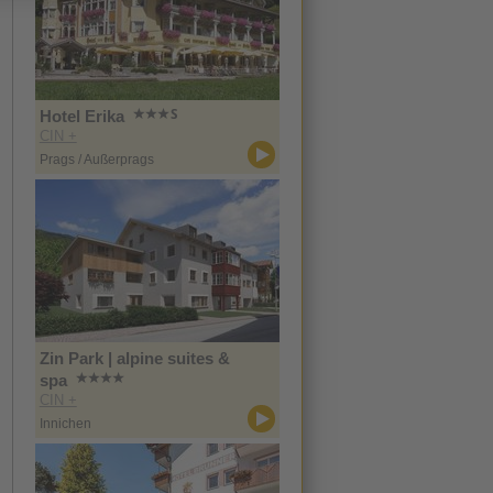
Hotel Erika
CIN +
Prags / Außerprags
Zin Park | alpine suites &
spa
CIN +
Innichen