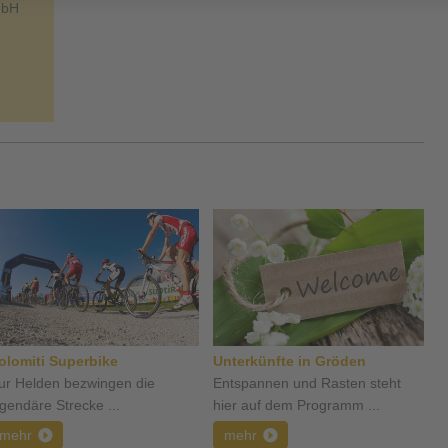
mbH
olomiti Superbike
Unterkünfte in Gröden
ur Helden bezwingen die
Entspannen und Rasten steht
egendäre Strecke ...
hier auf dem Programm ...
mehr
mehr