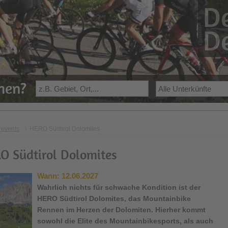
De
De
ehen?
events
\
HERO Südtirol Dolomites
O Südtirol Dolomites
Wann:
12.06.2027
Wahrlich nichts für schwache Kondition ist der
HERO Südtirol Dolomites
, das Mountainbike
Rennen im Herzen der Dolomiten. Hierher kommt
sowohl die Elite des Mountainbikesports, als auch