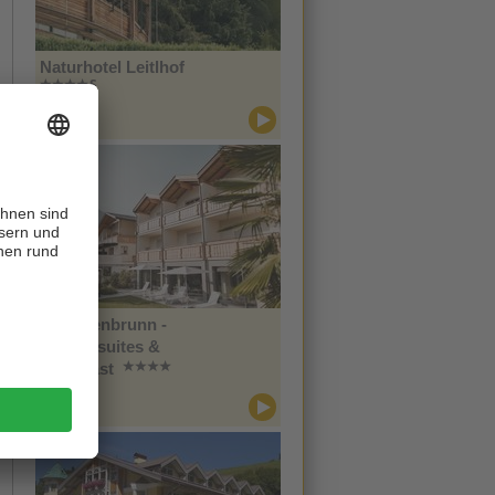
Naturhotel Leitlhof
CIN +
Innichen
Im Tiefenbrunn -
Gardensuites &
Breakfast
CIN +
Lana