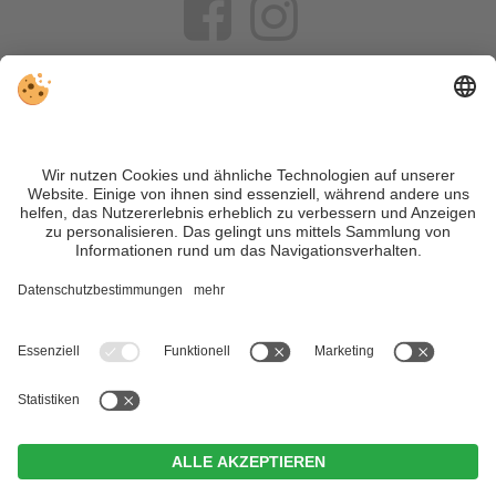
VIVOSüdtirol ist das Reiseportal für alle, die Südtirol nicht nur
besuchen, sondern wirklich erleben wollen – inklusive Tipps,
tollen Unterkünften und Angeboten.
Trotz genauer Arbeit und ständigem Aktualisieren der Inhalte,
können Fehler auftreten. Wir übernehmen keine Gewähr für
die Richtigkeit und Vollständigkeit aller Informationen.
Informieren Sie sich sicherheitshalber nochmals beim
Veranstalter vor Ort über die aktuellen Bedingungen.
Sitemap
|
Impressum
&
Datenschutz
|
Individuelle Cookie-
Einstellungen
| MwSt.-Nr. IT02365710215