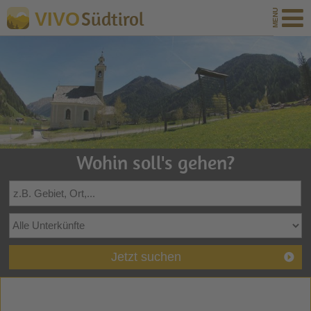
Südtirol
VIVO
Wohin soll's gehen?
Jetzt suchen