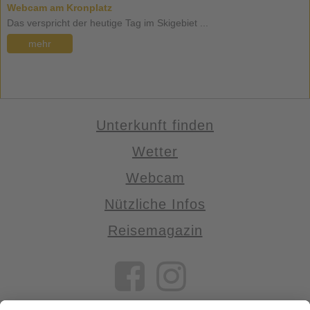
Webcam am Kronplatz
Das verspricht der heutige Tag im Skigebiet ...
mehr
Unterkunft finden
Wetter
Webcam
Nützliche Infos
Reisemagazin