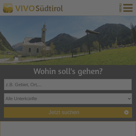
Südtirol
VIVO
Wohin soll's gehen?
Jetzt suchen