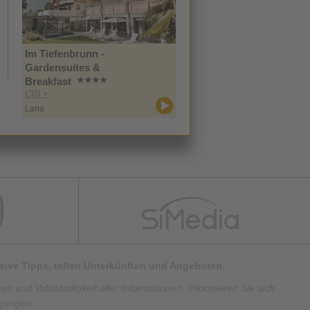
Im Tiefenbrunn -
Gardensuites &
Breakfast
CIN +
Lana
lusive Tipps, tollen Unterkünften und Angeboten.
t und Vollständigkeit aller Informationen. Informieren Sie sich
ngungen.