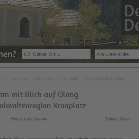
De
De
ehen?
ms
\
Webcams in der Ferienregion Kronplatz
\
Webcam Blick auf Olang
m mit Blick auf Olang
Dolomitenregion Kronplatz
Webcams am Kronplatz
Webcam Olang