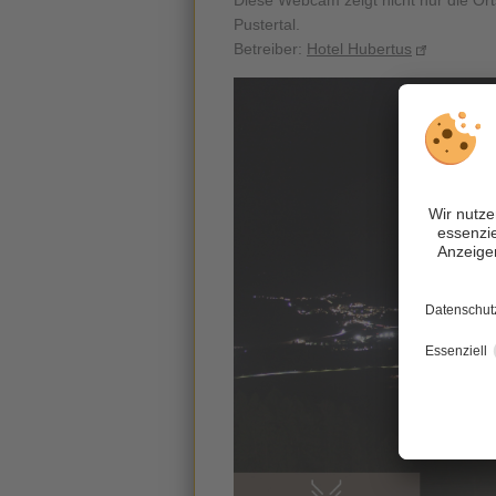
Diese Webcam zeigt nicht nur die Ort
Pustertal.
Betreiber:
Hotel Hubertus