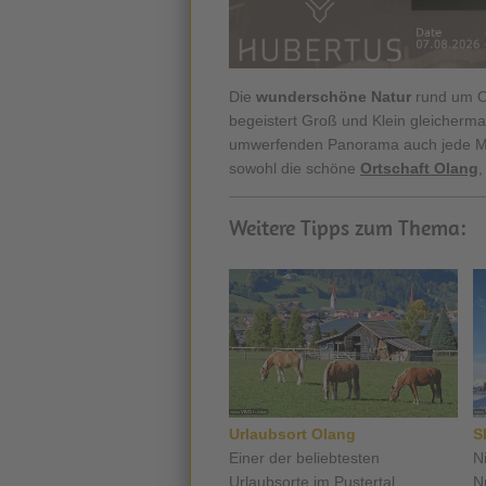
Die
wunderschöne Natur
rund um Ol
begeistert Groß und Klein gleicherm
umwerfenden Panorama auch jede Men
sowohl die schöne
Ortschaft Olang
,
Weitere Tipps zum Thema:
Urlaubsort Olang
S
Einer der beliebtesten
N
Urlaubsorte im Pustertal ...
Nr