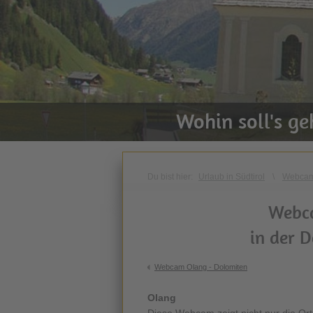
Wohin soll's g
Du bist hier:
Urlaub in Südtirol
\
Webca
Webca
in der 
Webcam Olang - Dolomiten
Olang