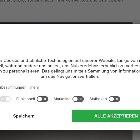
schaft Olang, sondern auch Teile von
Antholz
und dem oberen