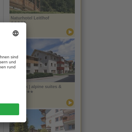
Naturhotel Leitlhof
CIN +
Innichen
Zin Park | alpine suites &
spa
CIN +
Innichen