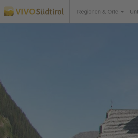
Südtirol
VIVO
Regionen & Orte
Unt