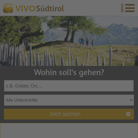
Südtirol
VIVO
Wohin soll's gehen?
Jetzt suchen