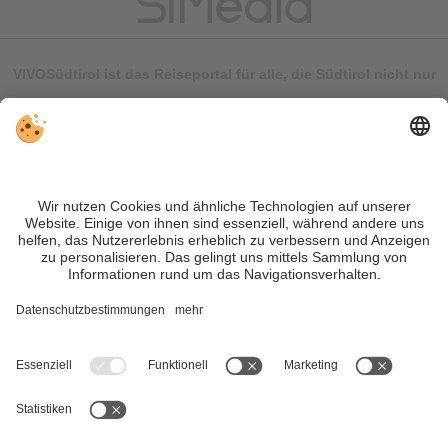
VIVOSüdtirol ist das Reiseportal für alle, die Südtirol nicht nur
besuchen, sondern wirklich erleben wollen – inklusive Tipps,
tollen Unterkünften und Angeboten.
Trotz genauer Arbeit und ständigem Aktualisieren der Inhalte,
können Fehler auftreten. Wir übernehmen keine Gewähr für
die Richtigkeit und Vollständigkeit aller Informationen.
Informieren Sie sich sicherheitshalber nochmals beim
Veranstalter vor Ort über die aktuellen Bedingungen.
Sitemap
|
Impressum
&
Datenschutz
|
Individuelle Cookie-
Einstellungen
| MwSt.-Nr. IT02365710215