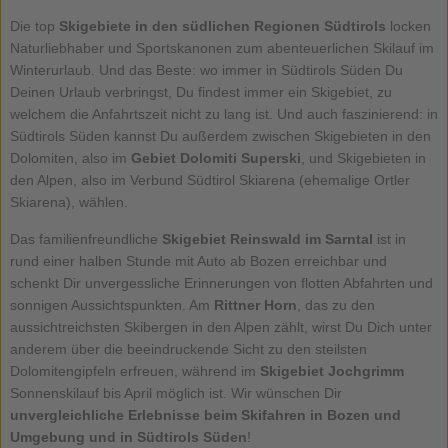
Die top
Skigebiete in den südlichen Regionen Südtirols
locken
Naturliebhaber und Sportskanonen zum abenteuerlichen Skilauf im
Winterurlaub. Und das Beste: wo immer in Südtirols Süden Du
Deinen Urlaub verbringst, Du findest immer ein Skigebiet, zu
welchem die Anfahrtszeit nicht zu lang ist. Und auch faszinierend: in
Südtirols Süden kannst Du außerdem zwischen Skigebieten in den
Dolomiten, also im
Gebiet Dolomiti Superski
, und Skigebieten in
den Alpen, also im Verbund Südtirol Skiarena (ehemalige Ortler
Skiarena), wählen.
Das familienfreundliche
Skigebiet Reinswald im Sarntal
ist in
rund einer halben Stunde mit Auto ab Bozen erreichbar und
schenkt Dir unvergessliche Erinnerungen von flotten Abfahrten und
sonnigen Aussichtspunkten. Am
Rittner Horn
, das zu den
aussichtreichsten Skibergen in den Alpen zählt, wirst Du Dich unter
anderem über die beeindruckende Sicht zu den steilsten
Dolomitengipfeln erfreuen, während im
Skigebiet Jochgrimm
Sonnenskilauf bis April möglich ist. Wir wünschen Dir
unvergleichliche Erlebnisse beim
Skifahren in Bozen und
Umgebung und in Südtirols Süden
!