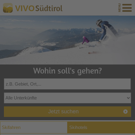
Südtirol
VIVO
Wohin soll's gehen?
Jetzt suchen
Skifahren
Skihotels