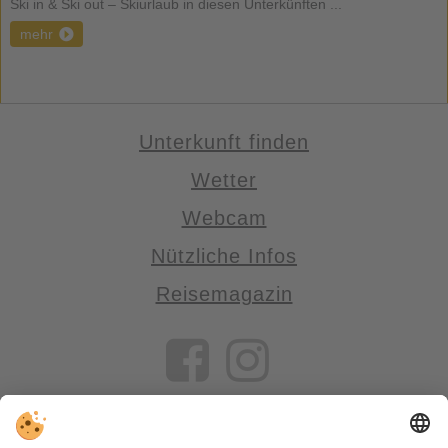
Ski in & Ski out – Skiurlaub in diesen Unterkünften ...
mehr
Unterkunft finden
Wetter
Webcam
Nützliche Infos
Reisemagazin