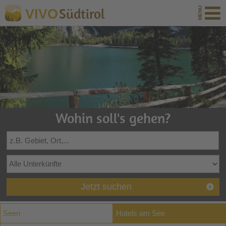
Südtirol
VIVO
Wohin soll's gehen?
Jetzt suchen
Seen
Hotels am See