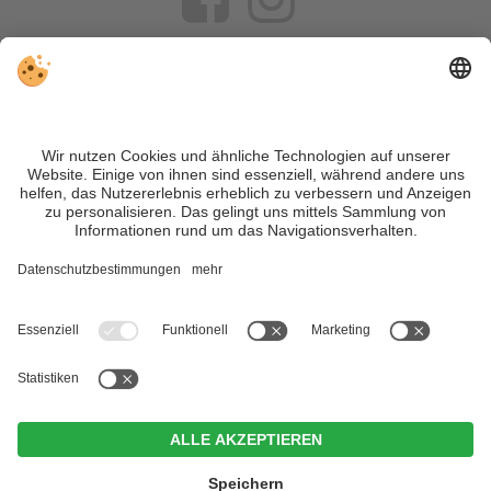
VIVOSüdtirol ist das Reiseportal für alle, die Südtirol nicht nur
besuchen, sondern wirklich erleben wollen – inklusive Tipps,
tollen Unterkünften und Angeboten.
Trotz genauer Arbeit und ständigem Aktualisieren der Inhalte,
können Fehler auftreten. Wir übernehmen keine Gewähr für
die Richtigkeit und Vollständigkeit aller Informationen.
Informieren Sie sich sicherheitshalber nochmals beim
Veranstalter vor Ort über die aktuellen Bedingungen.
Sitemap
|
Impressum
&
Datenschutz
|
Individuelle Cookie-
Einstellungen
| MwSt.-Nr. IT02365710215
Hotel Brunner