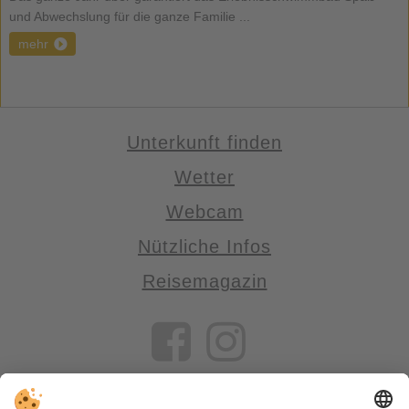
und Abwechslung für die ganze Familie ...
mehr
Unterkunft finden
Wetter
Webcam
Nützliche Infos
Reisemagazin