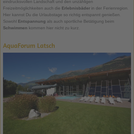
eindrucksvollen Landschaft und den unzähligen
Freizeitmöglichkeiten auch die
Erlebnisbäder
in der Ferienregion.
Hier kannst Du die Urlaubstage so richtig entspannt genießen.
Sowohl
Entspannung
als auch sportliche Betätigung beim
Schwimmen
kommen hier nicht zu kurz.
AquaForum Latsch