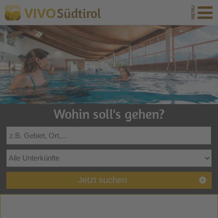
Südtirol
VIVO
Wohin soll's gehen?
Jetzt suchen