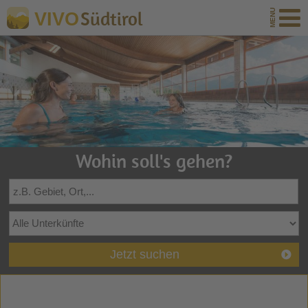
Südtirol
VIVO
Wohin soll's gehen?
Jetzt suchen