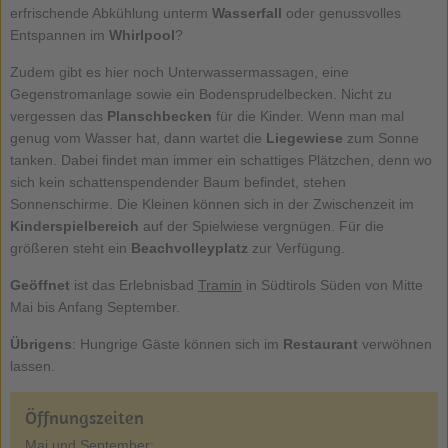
erfrischende Abkühlung unterm
Wasserfall
oder genussvolles
Entspannen im
Whirlpool
?
Zudem gibt es hier noch Unterwassermassagen, eine
Gegenstromanlage sowie ein Bodensprudelbecken. Nicht zu
vergessen das
Planschbecken
für die Kinder. Wenn man mal
genug vom Wasser hat, dann wartet die
Liegewiese
zum Sonne
tanken. Dabei findet man immer ein schattiges Plätzchen, denn wo
sich kein schattenspendender Baum befindet, stehen
Sonnenschirme. Die Kleinen können sich in der Zwischenzeit im
Kinderspielbereich
auf der Spielwiese vergnügen. Für die
größeren steht ein
Beachvolleyplatz
zur Verfügung.
Geöffnet
ist das Erlebnisbad
Tramin
in Südtirols Süden von Mitte
Mai bis Anfang September.
Übrigens
: Hungrige Gäste können sich im
Restaurant
verwöhnen
lassen.
Öffnungszeiten
Mai und September: