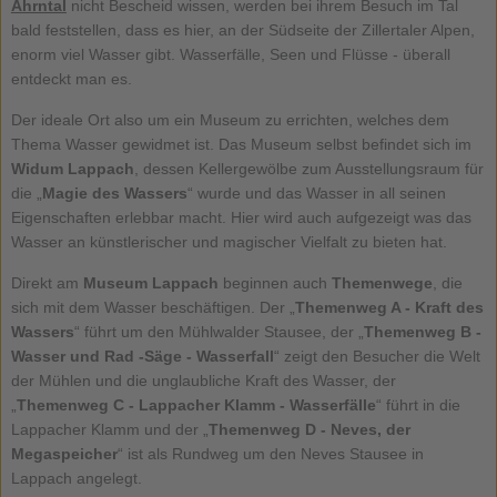
Ahrntal
nicht Bescheid wissen, werden bei ihrem Besuch im Tal
bald feststellen, dass es hier, an der Südseite der Zillertaler Alpen,
enorm viel Wasser gibt. Wasserfälle, Seen und Flüsse - überall
entdeckt man es.
Der ideale Ort also um ein Museum zu errichten, welches dem
Thema Wasser gewidmet ist. Das Museum selbst befindet sich im
Widum Lappach
, dessen Kellergewölbe zum Ausstellungsraum für
die „
Magie des Wassers
“ wurde und das Wasser in all seinen
Eigenschaften erlebbar macht. Hier wird auch aufgezeigt was das
Wasser an künstlerischer und magischer Vielfalt zu bieten hat.
Direkt am
Museum Lappach
beginnen auch
Themenwege
, die
sich mit dem Wasser beschäftigen. Der „
Themenweg A - Kraft des
Wassers
“ führt um den Mühlwalder Stausee, der „
Themenweg B -
Wasser und Rad -Säge - Wasserfall
“ zeigt den Besucher die Welt
der Mühlen und die unglaubliche Kraft des Wasser, der
„
Themenweg C - Lappacher Klamm - Wasserfälle
“ führt in die
Lappacher Klamm und der „
Themenweg D - Neves, der
Megaspeicher
“ ist als Rundweg um den Neves Stausee in
Lappach angelegt.